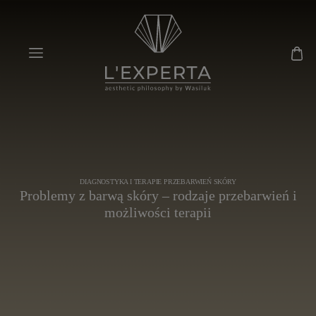
DIAGNOSTYKA I TERAPIE PRZEBARWIEŃ SKÓRY
Problemy z barwą skóry – rodzaje przebarwień i
możliwości terapii