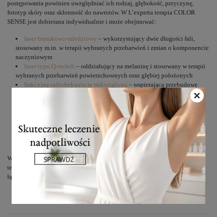
postępowania powinien uwzględniać ich rodzaj, głębokość, przyczynę,
fototyp skóry oraz skłonność do nawrotów. W L’experta terapia COLOR
SENSE jest dobierana indywidualnie i może obejmować:
laser bromkowo-miedziowy
– wykorzystujący dwie długości fali,
stosowany m.in. w terapii wybranych przebarwień i zmian o komponencie
naczyniowym
laser typu Q-switch
– oddziałujący na melaninę i stosowany w terapii
wybranych przebarwień powierzchownych oraz głębiej położonych
frakcyjną radiofrekwencję mikroigłową
– wspierającą przebudowę
skóry i wykorzystywaną w wybranych terapiach skojarzonych
laser neodymowo-yagowy
– stosowany w przypadku wybranych,
głębiej położonych zmian barwnikowych
laser aleksandrytowy
– stosowany m.in. przy niektórych
przebarwieniach posłonecznych i zmianach zawierających melaninę
peelingi medyczne, np.
Perfect Derma Peel
– wspierające złuszczanie
naskórka, wyrównanie kolorytu i terapię powierzchownych przebarwień
W przypadku melasmy i innych zmian o dużej skłonności do nawrotów
terapia zwykle wymaga czasu, regularnej ochrony przeciwsłonecznej oraz
łączenia kilku metod.