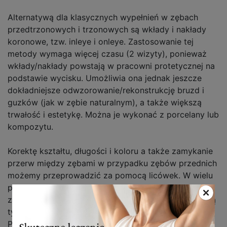
Alternatywą dla klasycznych wypełnień w zębach
przedtrzonowych i trzonowych są wkłady i nakłady
koronowe, tzw. inleye i onleye. Zastosowanie tej
metody wymaga więcej czasu (2 wizyty), ponieważ
wkłady/nakłady powstają w pracowni protetycznej na
podstawie wycisku. Umożliwia ona jednak jeszcze
dokładniejsze odwzorowanie/rekonstrukcję bruzd i
guzków (jak w zębie naturalnym), a także większą
trwałość i estetykę. Można je wykonać z porcelany lub
kompozytu.
Korektę kształtu, długości i koloru a także zamykanie
przerw między zębami w przypadku zębów przednich
możemy przeprowadzić za pomocą licówek. W wielu
przypadkach niewielkiego zrotowania lub stłoczenia
zębów, można wyrównać uśmiech właśnie za pomocą
tych cienkich płatków porcelany lub kompozytu.
Przebarwienia, nieestetyczne wypełnienia, pęknięcia,