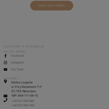
ZAPISZ SIĘ NA ZABIEG
ZOSTAŃMY W KONTAKCIE
SOCIAL MEDIA
Facebook
Instagram
You Tube
KONTAKT
Klinika L’experta
ul. Przy Bażantarni 11 F
02-793 Warszawa
NIP: 948-111-59-15
+48 530 666 966
+48 530 666 466