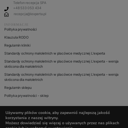
Telefon recepcja SPA
+48 533 053 434
recepcja@lexperta.pl
INFORMACJE
Polityka prywatności
Klauzula RODO
Regulamin kliniki
Standardy ochrony małoletnich w placówce medycznej L'experta
Standardy ochrony małoletnich w placówce medycznej L'experta - wersja
skrócona dla małoletnich
Standardy ochrony małoletnich w placówce medycznej L'experta - wersja
skrócona dla małoletnich
Regulamin sklepu
Polityka prywatności - sklep
Używamy plików cookie, aby zapewnić najlepszą jakość
korzystania z naszej witryny.
© 2020 wszystkie prawa zastrzeżone dla L’experta
Możesz dowiedzieć się więcej o używanych przez nas plikach