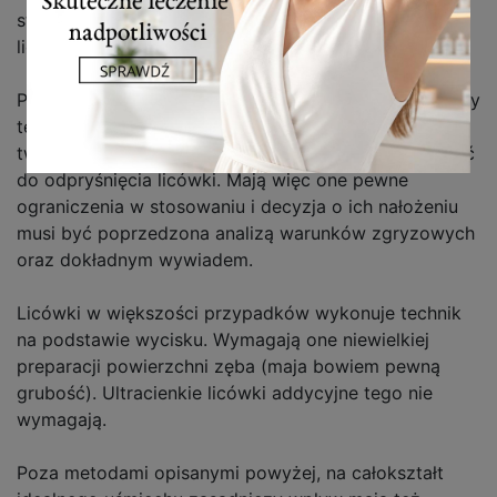
starte brzegi – wszystko to może zniknąć pod
licówką.
Pamiętać jednak należy, że wady zgryzu, bruksizm czy
też inne parafunkcje (np. nawykowe obgryzanie
twardych przedmiotów, paznokci) może doprowadzić
do odpryśnięcia licówki. Mają więc one pewne
ograniczenia w stosowaniu i decyzja o ich nałożeniu
musi być poprzedzona analizą warunków zgryzowych
oraz dokładnym wywiadem.
Licówki w większości przypadków wykonuje technik
na podstawie wycisku. Wymagają one niewielkiej
preparacji powierzchni zęba (maja bowiem pewną
grubość). Ultracienkie licówki addycyjne tego nie
wymagają.
Poza metodami opisanymi powyżej, na całokształt