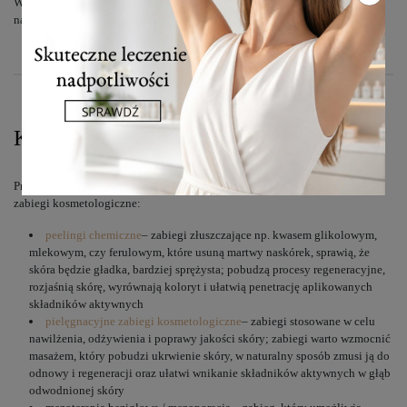
Wszystkie zabiegi oprócz tego, że odświeżają skórę i poprawiają jej
nawilżenie, mają również działanie przeciwstarzeniowe.
Kosmetologia
Przesuszona cera wymaga odpowiedniej pielęgnacji. Wspomogą ją różne
zabiegi kosmetologiczne:
peelingi chemiczne
– zabiegi złuszczające np. kwasem glikolowym,
mlekowym, czy ferulowym, które usuną martwy naskórek, sprawią, że
skóra będzie gładka, bardziej sprężysta; pobudzą procesy regeneracyjne,
rozjaśnią skórę, wyrównają koloryt i ułatwią penetrację aplikowanych
składników aktywnych
pielęgnacyjne zabiegi kosmetologiczne
– zabiegi stosowane w celu
nawilżenia, odżywienia i poprawy jakości skóry; zabiegi warto wzmocnić
masażem, który pobudzi ukrwienie skóry, w naturalny sposób zmusi ją do
odnowy i regeneracji oraz ułatwi wnikanie składników aktywnych w głąb
odwodnionej skóry