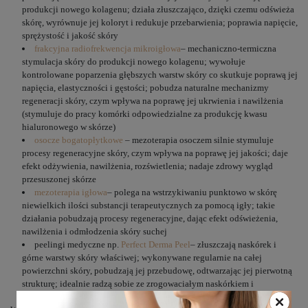
produkcji nowego kolagenu; działa złuszczająco, dzięki czemu odświeża
skórę, wyrównuje jej koloryt i redukuje przebarwienia; poprawia napięcie,
sprężystość i jakość skóry
frakcyjna radiofrekwencja mikroigłowa
– mechaniczno-termiczna
stymulacja skóry do produkcji nowego kolagenu; wywołuje
kontrolowane poparzenia głębszych warstw skóry co skutkuje poprawą jej
napięcia, elastyczności i gęstości; pobudza naturalne mechanizmy
regeneracji skóry, czym wpływa na poprawę jej ukrwienia i nawilżenia
(stymuluje do pracy komórki odpowiedzialne za produkcję kwasu
hialuronowego w skórze)
osocze bogatopłytkowe
– mezoterapia osoczem silnie stymuluje
procesy regeneracyjne skóry, czym wpływa na poprawę jej jakości; daje
efekt odżywienia, nawilżenia, rozświetlenia; nadaje zdrowy wygląd
przesuszonej skórze
mezoterapia igłowa
– polega na wstrzykiwaniu punktowo w skórę
niewielkich ilości substancji terapeutycznych za pomocą igły; takie
działania pobudzają procesy regeneracyjne, dając efekt odświeżenia,
nawilżenia i odmłodzenia skóry suchej
peelingi medyczne np.
Perfect Derma Peel
– złuszczają naskórek i
górne warstwy skóry właściwej; wykonywane regularnie na całej
powierzchni skóry, pobudzają jej przebudowę, odtwarzając jej pierwotną
strukturę; idealnie radzą sobie ze zrogowaciałym naskórkiem i
odświeżeniem skóry zniszczonej słońcem