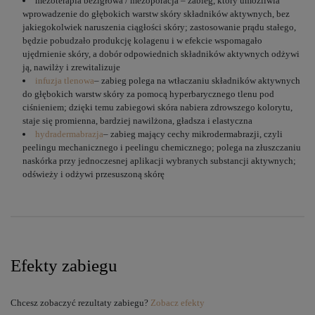
mezoterapia bezigłowa / mezoporacja – zabieg, który umożliwia
wprowadzenie do głębokich warstw skóry składników aktywnych, bez
jakiegokolwiek naruszenia ciągłości skóry; zastosowanie prądu stałego,
będzie pobudzało produkcję kolagenu i w efekcie wspomagało
ujędrnienie skóry, a dobór odpowiednich składników aktywnych odżywi
ją, nawilży i zrewitalizuje
infuzja tlenowa
– zabieg polega na wtłaczaniu składników aktywnych
do głębokich warstw skóry za pomocą hyperbarycznego tlenu pod
ciśnieniem; dzięki temu zabiegowi skóra nabiera zdrowszego kolorytu,
staje się promienna, bardziej nawilżona, gładsza i elastyczna
hydradermabrazja
– zabieg mający cechy mikrodermabrazji, czyli
peelingu mechanicznego i peelingu chemicznego; polega na złuszczaniu
naskórka przy jednoczesnej aplikacji wybranych substancji aktywnych;
odświeży i odżywi przesuszoną skórę
Efekty zabiegu
Chcesz zobaczyć rezultaty zabiegu?
Zobacz efekty