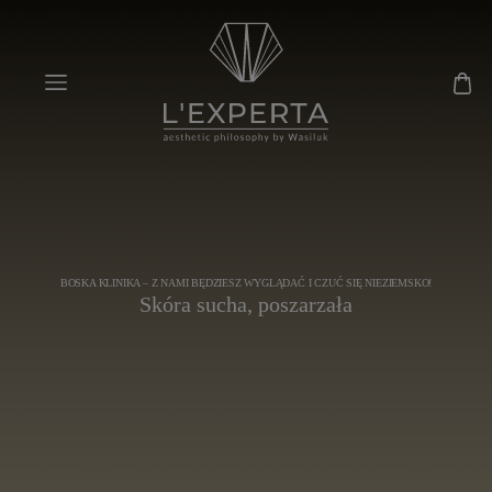
BOSKA KLINIKA – Z NAMI BĘDZIESZ WYGLĄDAĆ I CZUĆ SIĘ NIEZIEMSKO!
Skóra sucha, poszarzała