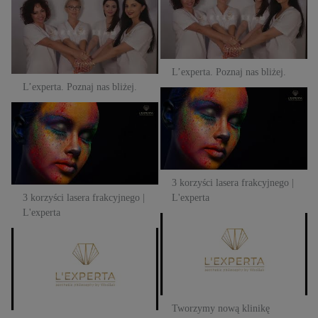
L’experta. Poznaj nas bliżej.
L’experta. Poznaj nas bliżej.
L’experta. Poznaj nas bliżej.
3 korzyści lasera frakcyjnego |
3 korzyści lasera frakcyjnego |
L'experta
L'experta
3 korzyści lasera frakcyjnego |
3 korzyści lasera frakcyjnego |
L'experta
L'experta
Tworzymy nową klinikę
Tworzymy nową klinikę
medycyny estetycznej. Oto
medycyny estetycznej. Oto
nasza historia. | L'Experta
nasza historia. | L'Experta
Tworzymy nową klinikę