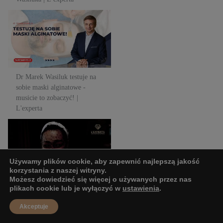
Dr Marek Wasiluk testuje na
sobie maski alginatowe -
musicie to zobaczyć! |
L'experta
Dr Marek Wasiluk testuje na
sobie maski alginatowe -
musicie to zobaczyć! |
L'experta
Laserowy peeling węglowy -
Black Doll | L'Experta
Używamy plików cookie, aby zapewnić najlepszą jakość
korzystania z naszej witryny.
Możesz dowiedzieć się więcej o używanych przez nas
Laserowy peeling węglowy -
plikach cookie lub je wyłączyć w
ustawienia
.
Black Doll | L'Experta
Akceptuje
Oko w oko z laserem