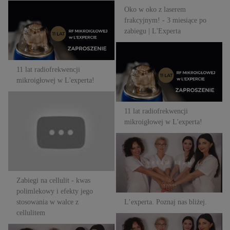
Oko w oko z laserem
11 lat radiofrekwencji
frakcyjnym! - 3 miesiące po
mikroigłowej w L'experta!
zabiegu | L'Experta
11 lat radiofrekwencji
mikroigłowej w L'experta!
11 lat radiofrekwencji
mikroigłowej w L'experta!
Zabiegi na cellulit - kwas
11 lat radiofrekwencji
polimlekowy i efekty jego
mikroigłowej w L'experta!
stosowania w walce z
cellulitem
L’experta. Poznaj nas bliżej.
Zabiegi na cellulit - kwas
polimlekowy i efekty jego
stosowania w walce z
L’experta. Poznaj nas bliżej.
cellulitem
L’experta. Poznaj nas bliżej.