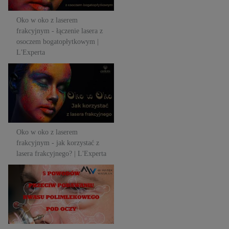
Oko w oko z laserem
frakcyjnym - łączenie lasera z
osoczem bogatopłytkowym |
L'Experta
Oko w oko z laserem
frakcyjnym - jak korzystać z
lasera frakcyjnego? | L'Experta
Oko w oko z laserem
frakcyjnym - jak korzystać z
lasera frakcyjnego? | L'Experta
5 powodów, aby nie stosować
kwasu polimlekowego w dolną
powiekę! | L'Experta