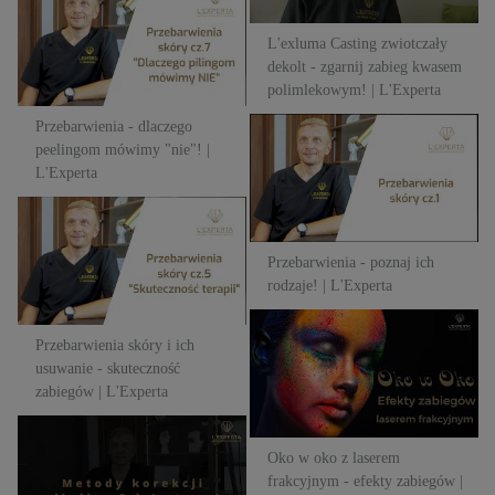
peelingom mówimy "nie"! |
L'exluma Casting zwiotczały
L'Experta
dekolt - zgarnij zabieg kwasem
polimlekowym! | L'Experta
Przebarwienia - dlaczego
Przebarwienia - poznaj ich
peelingom mówimy "nie"! |
rodzaje! | L'Experta
L'Experta
Przebarwienia skóry i ich
usuwanie - skuteczność
Przebarwienia - poznaj ich
zabiegów | L'Experta
rodzaje! | L'Experta
Oko w oko z laserem
Przebarwienia skóry i ich
frakcyjnym - efekty zabiegów |
usuwanie - skuteczność
L'Experta
zabiegów | L'Experta
Problem? No Problem! -
Oko w oko z laserem
Cellulit i metody korekcji
frakcyjnym - efekty zabiegów |
cellulitu (cz. 2) | L'Experta