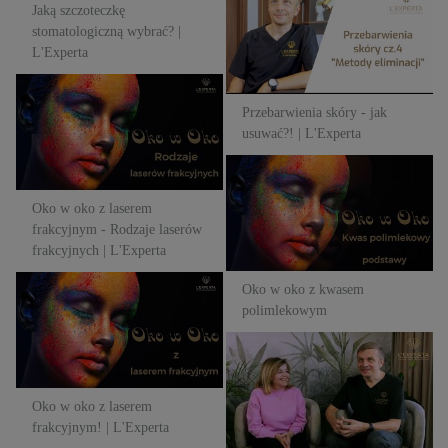
Jaką szczoteczkę
usuwać?! | L'Experta
stomatologiczną wybrać? |
L'Experta
Oko w oko z laserem
Przebarwienia skóry - jak
frakcyjnym - Rodzaje laserów
usuwać?! | L'Experta
frakcyjnych | L'Experta
Oko w oko z kwasem
polimlekowym
Oko w oko z laserem
frakcyjnym - Rodzaje laserów
frakcyjnych | L'Experta
Oko w oko z kwasem
Oko w oko z laserem
polimlekowym
frakcyjnym! | L'Experta
Oko w oko z laserem
frakcyjnym! - 3 miesiące po
zabiegu | L'Experta
Oko w oko z laserem
frakcyjnym! | L'Experta