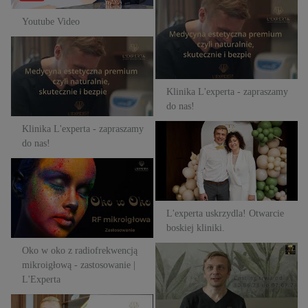
Klinika L'experta - zapraszamy
Youtube Video
do nas!
Klinika L'experta - zapraszamy
do nas!
Klinika L'experta - zapraszamy
do nas!
Klinika L'experta - zapraszamy
L'experta uskrzydla! Otwarcie
do nas!
boskiej kliniki.
Oko w oko z radiofrekwencją
mikroigłową - zastosowanie |
L'Experta
L'experta uskrzydla! Otwarcie
boskiej kliniki.
Oko w oko z radiofrekwencją
L'exluma Casting zwiotczały
mikroigłową - zastosowanie |
dekolt - zgarnij zabieg kwasem
L'Experta
polimlekowym! | L'Experta
Przebarwienia - dlaczego