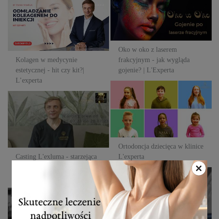
Kolagen w medycynie
frakcyjnym - jak wygląda
estetycznej - hit czy kit?|
gojenie? | L'Experta
L’experta
Oko w oko z laserem
Kolagen w medycynie
frakcyjnym - jak wygląda
estetycznej - hit czy kit?|
gojenie? | L'Experta
L’experta
Ortodoncja dziecięca w klinice
Casting L'exluma - starzejąca
L'experta
się skóra, zwiotczała twarz lub
dłonie. | L'Experta
Ortodoncja dziecięca w klinice
Casting L'exluma - starzejąca
L'experta
się skóra, zwiotczała twarz lub
Ścienczenie skóry z wiekiem -
dłonie. | L'Experta
konsekwencje i jak im
Ścienczenie skóry z wiekiem -
zaradzić? | L'Experta
konsekwencje i jak im
zaradzić? | L'Experta