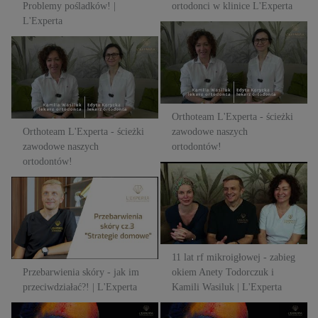
Problemy pośladków! |
ortodonci w klinice L'Experta
L'Experta
Orthoteam L'Experta - ścieżki
Orthoteam L'Experta - ścieżki
zawodowe naszych
zawodowe naszych
ortodontów!
ortodontów!
Orthoteam L'Experta - ścieżki
Orthoteam L'Experta - ścieżki
zawodowe naszych
zawodowe naszych
ortodontów!
ortodontów!
11 lat rf mikroigłowej - zabieg
Przebarwienia skóry - jak im
okiem Anety Todorczuk i
przeciwdziałać?! | L'Experta
Kamili Wasiluk | L'Experta
11 lat rf mikroigłowej - zabieg
Przebarwienia skóry - jak im
okiem Anety Todorczuk i
przeciwdziałać?! | L'Experta
Kamili Wasiluk | L'Experta
Czy zabieg ablacyjnym laserem
Czy zabieg ablacyjnym laserem