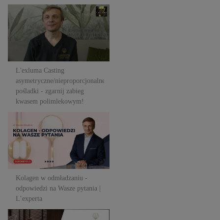
L'exluma Casting
asymetryczne/nieproporcjonalne
pośladki - zgarnij zabieg
kwasem polimlekowym!
L'exluma Casting
asymetryczne/nieproporcjonalne
pośladki - zgarnij zabieg
kwasem polimlekowym!
Kolagen w odmładzaniu -
odpowiedzi na Wasze pytania |
L’experta
Kolagen w odmładzaniu -
odpowiedzi na Wasze pytania |
L’experta
Znieczulenie stomatologiczne |