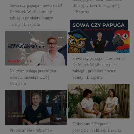
Sowa czy papuga - nowa seria!
ablacyjny laser frakcyjny? |
Dr Marek Wasiluk testuje
L'Experta
zabiegi i produkty branży
Sowa czy papuga - nowa seria!
beauty | L'experta
Dr Marek Wasiluk testuje
Na czym polega przeszczep
zabiegi i produkty branży
włosów metodą FUE? |
beauty | L'experta
L’experta
Sowa czy papuga - nowa seria!
Dr Marek Wasiluk testuje
Na czym polega przeszczep
zabiegi i produkty branży
włosów metodą FUE? |
beauty | L'experta
L’experta
Orthoteam L'Experta -
Problem? No Problem! -
poznajcie nas bliżej! Lekarze
Problemy pośladków! |
ortodonci w klinice L'Experta
L'Experta
Orthoteam L'Experta -
Problem? No Problem! -
poznajcie nas bliżej! Lekarze