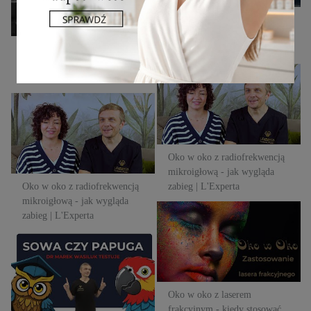
Ścienczenie skóry z wiekiem -
konsekwencje i jak im
Ścienczenie skóry z wiekiem -
zaradzić? | L'Experta
konsekwencje i jak im
Oko w oko z radiofrekwencją
zaradzić? | L'Experta
mikroigłową - jak wygląda
Oko w oko z radiofrekwencją
zabieg | L'Experta
mikroigłową - jak wygląda
zabieg | L'Experta
Oko w oko z radiofrekwencją
mikroigłową - jak wygląda
Oko w oko z radiofrekwencją
zabieg | L'Experta
mikroigłową - jak wygląda
Oko w oko z laserem
zabieg | L'Experta
frakcyjnym - kiedy stosować
Sowa czy papuga - nowa seria!
ablacyjny laser frakcyjny? |
Dr Marek Wasiluk testuje
L'Experta
zabiegi i produkty branży
beauty | L'experta
Oko w oko z laserem
frakcyjnym - kiedy stosować