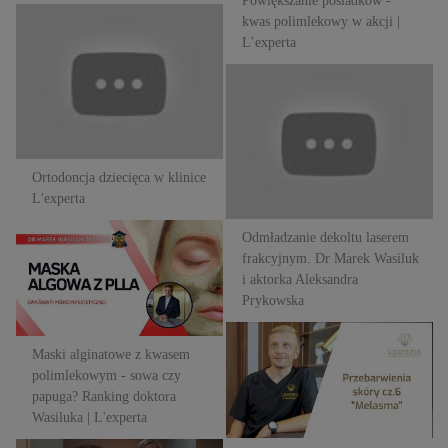
Powiększanie pośladków -
kwas polimlekowy w akcji |
Ortodoncja dziecięca w klinice
L’experta
L'experta
Odmładzanie dekoltu laserem
frakcyjnym. Dr Marek Wasiluk
i aktorka Aleksandra
Prykowska
Ortodoncja dziecięca w klinice
L'experta
Odmładzanie dekoltu laserem
Maski alginatowe z kwasem
frakcyjnym. Dr Marek Wasiluk
polimlekowym - sowa czy
i aktorka Aleksandra
papuga? Ranking doktora
Prykowska
Wasiluka | L'experta
Przebarwienia - melasma - jak
Maski alginatowe z kwasem
sobie z nimi radzić? | L'Experta
polimlekowym - sowa czy
papuga? Ranking doktora
Wasiluka | L'experta