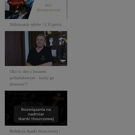
Nitkowanie zębów | L'Experta
Oko w oko z kwasem
polimlekowym - kiedy go
stosować?!
Oko w oko z kwasem
polimlekowym - kiedy go
stosować?!
Redukcja tkanki tłuszczowej |
L'Experta
Redukcja tkanki tłuszczowej |