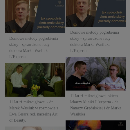
Domowe metody pogrubienia
skóry - sprawdzone rady
skóry - sprawdzone rady
doktora Marka Wasiluka |
doktora Marka Wasiluka |
L'Experta
L'Experta
Domowe metody pogrubienia
Domowe metody pogrubienia
skóry - sprawdzone rady
skóry - sprawdzone rady
doktora Marka Wasiluka |
doktora Marka Wasiluka |
L'Experta
L'Experta
11 lat rf mikroiglowej okiem
11 lat rf mikroigłowej - dr
lekarzy kliniki L’experta - dr
Marek Wasiluk w rozmowie z
Nataszy Grądalskiej i dr Marka
Ewą Cesarz red. naczelną Art
Wasiluka
of Beauty.
11 lat rf mikroiglowej okiem
11 lat rf mikroigłowej - dr
lekarzy kliniki L’experta - dr
Marek Wasiluk w rozmowie z
Nataszy Grądalskiej i dr Marka
Ewą Cesarz red. naczelną Art
Wasiluka
of Beauty.
Oko w oko z laserem