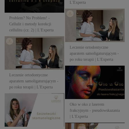
L'Experta
Leczenie ortodontyczne
Problem? No Problem! -
aparatem samoligaturującym -
Cellulit i metody korekcji
po roku terapii | L'Experta
cellulitu (cz. 2) | L'Experta
Leczenie ortodontyczne
Leczenie ortodontyczne
aparatem samoligaturującym -
aparatem samoligaturującym -
po roku terapii | L'Experta
po roku terapii | L'Experta
Oko w oko z laserem
Leczenie ortodontyczne
frakcyjnym - pseudowskazania
aparatem samoligaturującym -
| L'Experta
po roku terapii | L'Experta
Jaką szczoteczkę
Oko w oko z laserem
stomatologiczną wybrać? |
frakcyjnym - pseudowskazania
L'Experta
| L'Experta
Przebarwienia skóry - jak