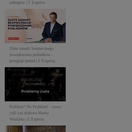
zabiegów | L'Experta
Złote zasady bezpiecznego
powiększania pośladków -
przegląd metod | L'Experta
Złote zasady bezpiecznego
powiększania pośladków -
przegląd metod | L'Experta
Problem? No Problem! - nowy
cykl rad doktora Marka
Wasiluka | L'Experta
Problem? No Problem! - nowy
cykl rad doktora Marka
Wasiluka | L'Experta
Boska klinika L'experta!