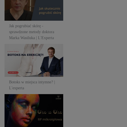
Marka Wasiluka | L'Experta
Jak pogrubiać skórę -
sprawdzone metody doktora
Marka Wasiluka | L'Experta
Botoks w miejsca intymne? |
L'experta
Botoks w miejsca intymne? |
L'experta
Oko w oko z radiofrekwencją
mikroigłową | L'Experta