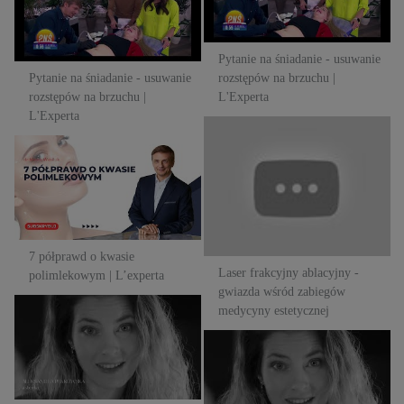
L'Experta
Pytanie na śniadanie - usuwanie
Pytanie na śniadanie - usuwanie
rozstępów na brzuchu |
rozstępów na brzuchu |
L'Experta
L'Experta
Laser frakcyjny ablacyjny -
7 półprawd o kwasie
gwiazda wśród zabiegów
polimlekowym | L’experta
medycyny estetycznej
7 półprawd o kwasie
Laser frakcyjny ablacyjny -
polimlekowym | L’experta
gwiazda wśród zabiegów
medycyny estetycznej
Laser frakcyjny ablacyjny -
gwiazda wśród zabiegów
Laser frakcyjny ablacyjny -
medycyny estetycznej |
gwiazda wśród zabiegów
L'Experta
medycyny estetycznej |
L'Experta