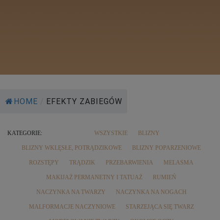
HOME
/
EFEKTY ZABIEGÓW
KATEGORIE:
WSZYSTKIE
BLIZNY
BLIZNY WKLĘSŁE, POTRĄDZIKOWE
BLIZNY POPARZENIOWE
ROZSTĘPY
TRĄDZIK
PRZEBARWIENIA
MELASMA
MAKIJAŻ PERMANETNY I TATUAŻ
RUMIEŃ
NACZYNKA NA TWARZY
NACZYNKA NA NOGACH
MALFORMACJE NACZYNIOWE
STARZEJĄCA SIĘ TWARZ