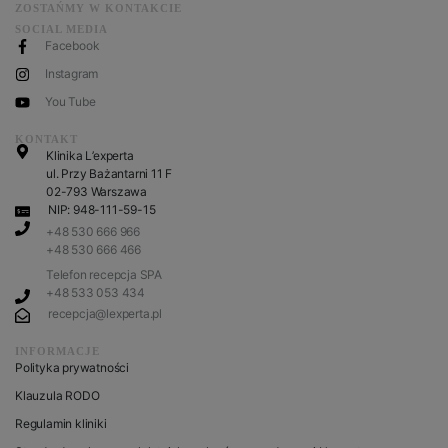
ZOSTAŃMY W KONTAKCIE
SOCIAL MEDIA
Facebook
Instagram
You Tube
KONTAKT
Klinika L’experta
ul. Przy Bażantarni 11 F
02-793 Warszawa
NIP: 948-111-59-15
+48 530 666 966
+48 530 666 466
Telefon recepcja SPA
+48 533 053 434
recepcja@lexperta.pl
INFORMACJE
Polityka prywatności
Klauzula RODO
Regulamin kliniki