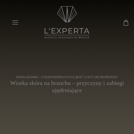
BOSKA KLINIKA – Z NAMI BĘDZIESZ WYGLĄDAĆ I CZUĆ SIĘ NIEZIEMSKO!
Wiotka skóra na brzuchu – przyczyny i zabiegi
ujędrniające