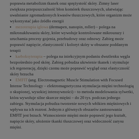
poprawia metabolizm tkanek oraz sprężystość skóry. Zimny laser
zwiększa przepuszczalność błon komórek tłuszczowych, ułatwiając
uwalnianie zgromadzonych kwasów tłuszczowych, które organizm może
wykorzystać jako źródło energii
mezoterapia igłowa
(dermapen, nanopin, roller) – polega na
mikronakłuwaniu skóry, które wywołuje kontrolowane mikrourazy i
uruchamia procesy gojenia, przebudowy oraz odnowy. Zabieg może
poprawić napięcie, elastyczność i koloryt skóry w obszarze poddanym
terapii
karboksyterapia
– polega na iniekcyjnym podaniu dwutlenku węgla
bezpośrednio pod skórę. Zabieg pobudza ukrwienie tkanek i stymuluje
ich regenerację, dzięki czemu może poprawić wygląd oraz elastyczność
skóry brzucha
EMFIT
(ang. Electromagnetic Muscle Stimulation with Focused
Intense Technology – elektromagnetyczna stymulacja mięśni technologią
o skupionej, wysokiej intensywności) – to metoda modelowania sylwetki,
która wywołuje silne skurcze mięśni – do 20 tys. podczas jednego
zabiegu. Stymulacja pobudza tworzenie nowych włókien mięśniowych i
wpływa na ich rozrost. Jednym z głównych obszarów zastosowania
EMFIT jest brzuch. Wzmocnienie mięśni może poprawić jego kształt,
napięcie skóry, ułożenie tkanki tłuszczowej oraz widoczność zarysu
mięśni.