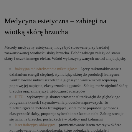
Medycyna estetyczna – zabiegi na
wiotką skórę brzucha
Metody medycyny estetycznej mogą być stosowane przy bardziej
zaawansowanej wiotkości skóry brzucha. Dobór zabiegu zależy od stanu
skóry i oczekiwanego efektu. Wśród wykorzystywanych metod znajdują się:
frakcyjna radiofrekwencja mikroigłowa
– łączy mikronakłuwanie z
działaniem energii cieplnej, stymulując skórę do produkcji kolagenu.
Kontrolowane mikrouszkodzenia głębszych warstw skóry wspierają
poprawę jej napięcia, elastyczności i gęstości. Zabieg może ujędrnić skórę
brzucha oraz zmniejszyć widoczność rozstępów
HIFU
– wykorzystuje skoncentrowane ultradźwięki do głębokiego
podgrzania tkanek i stymulowania procesów naprawczych. To
niechirurgiczna metoda liftingująca, która może poprawić jędrność i
elastyczność skóry, proporcje sylwetki oraz kontur ciała. Zabieg stosuje
się m.in. na brzuchu, pośladkach i w okolicy nad kolanami
laser frakcyjny ablacyjny
– promieniowanie lasera tworzy w skórze
kontrolowane mikrouszkodzenia, które pobudzają produkcję i