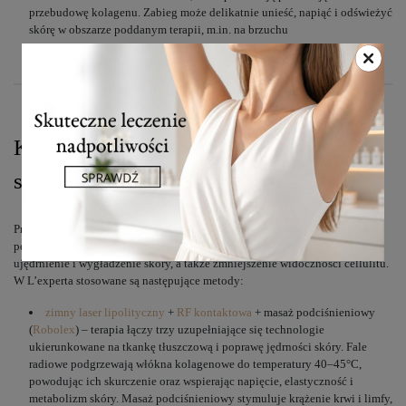
przebudowę kolagenu. Zabieg może delikatnie unieść, napiąć i odświeżyć
skórę w obszarze poddanym terapii, m.in. na brzuchu
Kosmetologia – zabiegi ujędrniające
skórę brzucha
Przy niewielkiej wiotkości skóry brzucha można wykorzystać m.in. masaż
podciśnieniowy oraz zabiegi z użyciem fal radiowych. Ich celem jest
ujędrnienie i wygładzenie skóry, a także zmniejszenie widoczności cellulitu.
W L’experta stosowane są następujące metody:
zimny laser lipolityczny
+
RF kontaktowa
+ masaż podciśnieniowy
(
Robolex
) – terapia łączy trzy uzupełniające się technologie
ukierunkowane na tkankę tłuszczową i poprawę jędrności skóry. Fale
radiowe podgrzewają włókna kolagenowe do temperatury 40–45°C,
powodując ich skurczenie oraz wspierając napięcie, elastyczność i
metabolizm skóry. Masaż podciśnieniowy stymuluje krążenie krwi i limfy,