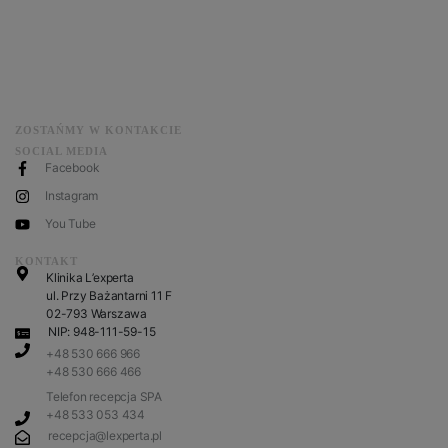
ZOSTAŃMY W KONTAKCIE
SOCIAL MEDIA
Facebook
Instagram
You Tube
KONTAKT
Klinika L’experta
ul. Przy Bażantarni 11 F
02-793 Warszawa
NIP: 948-111-59-15
+48 530 666 966
+48 530 666 466
Telefon recepcja SPA
+48 533 053 434
recepcja@lexperta.pl