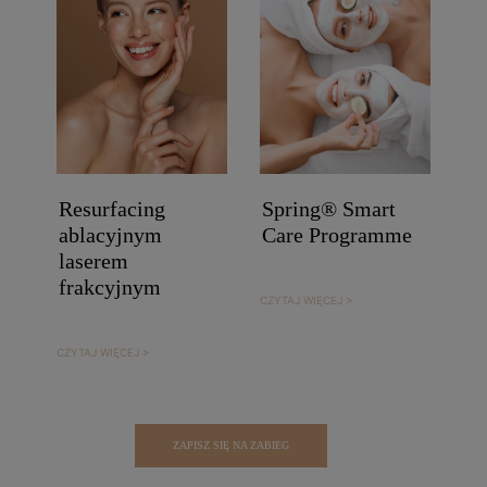
Resurfacing
Spring® Smart
ablacyjnym
Care Programme
laserem
frakcyjnym
CZYTAJ WIĘCEJ >
CZYTAJ WIĘCEJ >
ZAPISZ SIĘ NA ZABIEG