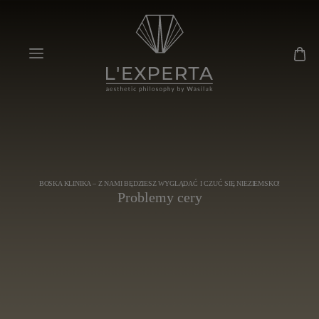
BOSKA KLINIKA – Z NAMI BĘDZIESZ WYGLĄDAĆ I CZUĆ SIĘ NIEZIEMSKO!
Problemy cery