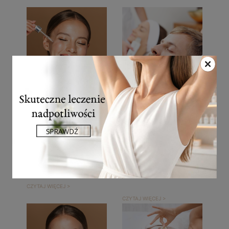
Peeling The
Autorskie
Perfect Derma
manualne
Peel
oczyszczanie
skóry twarzy
CZYTAJ WIĘCEJ >
CZYTAJ WIĘCEJ >