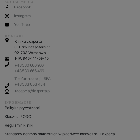
SOCIAL MEDIA
Facebook
Instagram
You Tube
KONTAKT
Klinika L’experta
ul. Przy Bażantarni 11 F
02-793 Warszawa
NIP: 948-111-59-15
+48 530 666 966
+48 530 666 466
Telefon recepcja SPA
+48 533 053 434
recepcja@lexperta.pl
INFORMACJE
Polityka prywatności
Klauzula RODO
Regulamin kliniki
Standardy ochrony małoletnich w placówce medycznej L'experta