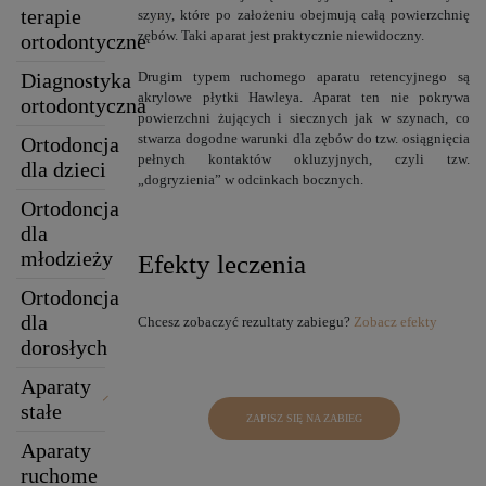
terapie
szyny, które po założeniu obejmują całą powierzchnię
zębów. Taki aparat jest praktycznie niewidoczny.
ortodontyczne
Diagnostyka
Drugim typem ruchomego aparatu retencyjnego są
akrylowe płytki Hawleya. Aparat ten nie pokrywa
ortodontyczna
powierzchni żujących i siecznych jak w szynach, co
stwarza dogodne warunki dla zębów do tzw. osiągnięcia
Ortodoncja
pełnych kontaktów okluzyjnych, czyli tzw.
dla dzieci
„dogryzienia” w odcinkach bocznych.
Ortodoncja
dla
młodzieży
Efekty leczenia
Ortodoncja
dla
Chcesz zobaczyć rezultaty zabiegu?
Zobacz efekty
dorosłych
Aparaty
stałe
ZAPISZ SIĘ NA ZABIEG
Aparaty
ruchome