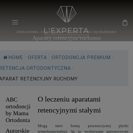
BOSKA KLINIKA - Z NAMI BĘDZIESZ WYGLĄDAĆ I CZUĆ SIĘ NIEZIEMSKO!
Aparaty retencyjne ruchome
HOME
/
OFERTA
/
ORTODONCJA PREMIUM
/
RETENCJA ORTODONTYCZNA
/
APARAT RETENCYJNY RUCHOMY
O leczeniu aparatami
ABC
ortodoncji
retencyjnymi stałymi
by Mama
Ortodonta
Mogą mieć formę przezroczystej płytki
Autorskie
termoformowalnej. Są to wyjmowane przezroczyste