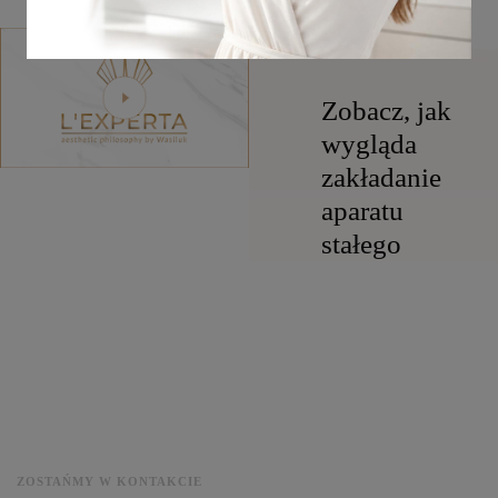
Zobacz, jak
wygląda
zakładanie
aparatu
stałego
ZOSTAŃMY W KONTAKCIE