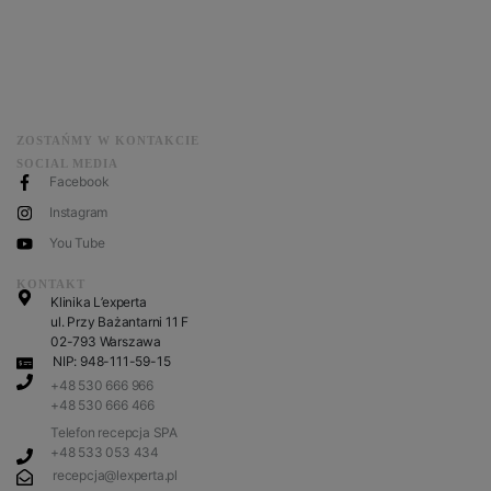
ZOSTAŃMY W KONTAKCIE
SOCIAL MEDIA
Facebook
Instagram
You Tube
KONTAKT
Klinika L’experta
ul. Przy Bażantarni 11 F
02-793 Warszawa
NIP: 948-111-59-15
+48 530 666 966
+48 530 666 466
Telefon recepcja SPA
+48 533 053 434
recepcja@lexperta.pl