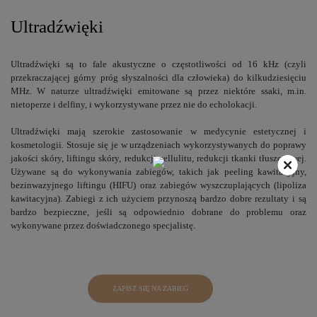
Ultradźwięki
Ultradźwięki są to fale akustyczne o częstotliwości od 16 kHz (czyli
przekraczającej górny próg słyszalności dla człowieka) do kilkudziesięciu
MHz. W naturze ultradźwięki emitowane są przez niektóre ssaki, m.in.
nietoperze i delfiny, i wykorzystywane przez nie do echolokacji.
Ultradźwięki mają szerokie zastosowanie w medycynie estetycznej i
kosmetologii. Stosuje się je w urządzeniach wykorzystywanych do poprawy
jakości skóry, liftingu skóry, redukcji cellulitu, redukcji tkanki tłuszczowej.
Używane są do wykonywania zabiegów, takich jak peeling kawitacyjny,
bezinwazyjnego liftingu (HIFU) oraz zabiegów wyszczuplających (lipoliza
kawitacyjna). Zabiegi z ich użyciem przynoszą bardzo dobre rezultaty i są
bardzo bezpieczne, jeśli są odpowiednio dobrane do problemu oraz
wykonywane przez doświadczonego specjalistę.
ZAPISZ SIĘ NA ZABIEG