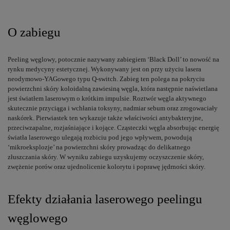
O zabiegu
Peeling węglowy, potocznie nazywany zabiegiem ‘Black Doll’ to nowość na
rynku medycyny estetycznej. Wykonywany jest on przy użyciu lasera
neodymowo-YAGowego typu Q-switch. Zabieg ten polega na pokryciu
powierzchni skóry koloidalną zawiesiną węgla, która następnie naświetlana
jest światłem laserowym o krótkim impulsie. Roztwór węgla aktywnego
skutecznie przyciąga i wchłania toksyny, nadmiar sebum oraz zrogowaciały
naskórek. Pierwiastek ten wykazuje także właściwości antybakteryjne,
przeciwzapalne, rozjaśniające i kojące. Cząsteczki węgla absorbując energię
światła laserowego ulegają rozbiciu pod jego wpływem, powodują
‘mikroeksplozje’ na powierzchni skóry prowadząc do delikatnego
złuszczania skóry. W wyniku zabiegu uzyskujemy oczyszczenie skóry,
zwężenie porów oraz ujednolicenie kolorytu i poprawę jędrności skóry.
Efekty działania laserowego peelingu
węglowego