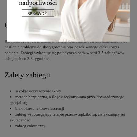
przyjmowanie leków lub ziół uwrażliwiających skórę na światło
terapia sterydami
Częstotliwość i liczba zabiegów
Ilość zabiegów jest ustalana w trakcie konsultacji. Jest ona uzależniona od
nasilenia problemu do skorygowania oraz oczekiwanego efektu przez
pacjenta. Zabiegi wykonuje się pojedynczo bądź w serii 3-5 zabiegów w
odstępach co 2-3 tygodnie.
Zalety zabiegu
szybkie oczyszczenie skóry
metoda bezpieczna, o ile jest wykonywana przez doświadczonego
specjalistę
brak okresu rekonwalescencji
zabieg wspomagający terapię przeciwtrądzikową, zwiększający jej
skuteczność
zabieg całoroczny