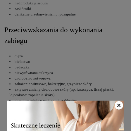
nadprodukcja sebum
zaskórniki
delikatne przebarwienia np. pozapalne
Przeciwwskazania do wykonania
zabiegu
ciąża
bielactwo
padaczka
niewyrównana cukrzyca
choroba nowotworowa
zakażenia wirusowe, bakteryjne, grzybicze skóry
aktywne zmiany chorobowe skóry (np. łuszczyca, liszaj płaski,
łojotokowe zapalenie skóry)
alergie w miejscu wykonania zabiegów
tendencje do tworzenia blizn przerostowych, skłonność do keloidów
otwarte rany w obszarze zabiegowym
opalenizna w obszarze zabiegowym/samoopalacz
terapia przeciwtrądzikowa izotretynoiną (minimum 6-miesięczna
przerwa od zakończenia kuracji)