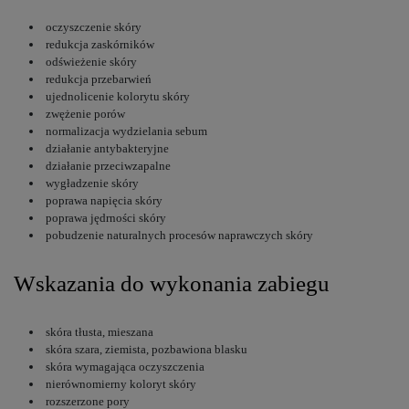
oczyszczenie skóry
redukcja zaskórników
odświeżenie skóry
redukcja przebarwień
ujednolicenie kolorytu skóry
zwężenie porów
normalizacja wydzielania sebum
działanie antybakteryjne
działanie przeciwzapalne
wygładzenie skóry
poprawa napięcia skóry
poprawa jędrności skóry
pobudzenie naturalnych procesów naprawczych skóry
Wskazania do wykonania zabiegu
skóra tłusta, mieszana
skóra szara, ziemista, pozbawiona blasku
skóra wymagająca oczyszczenia
nierównomierny koloryt skóry
rozszerzone pory