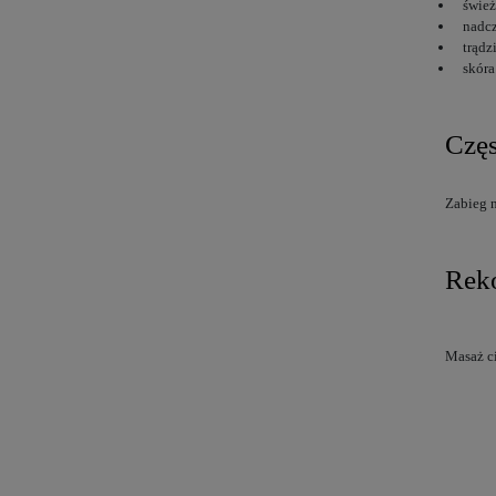
śwież
nadcz
trądz
skóra
Czę
Zabieg 
Reko
Masaż ci