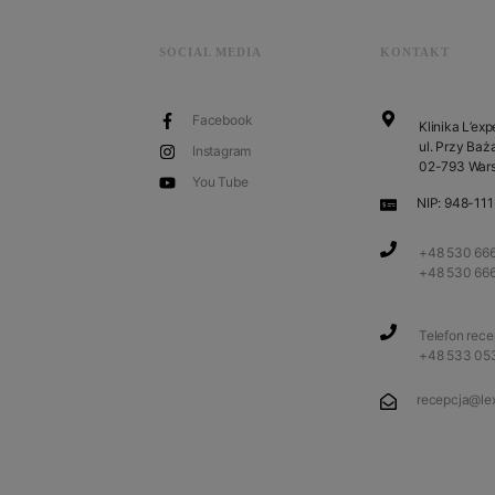
SOCIAL MEDIA
KONTAKT
Facebook
Klinika L’exp
ul. Przy Baża
Instagram
02-793 War
You Tube
NIP: 948-11
+48 530 666
+48 530 66
Telefon rec
+48 533 05
recepcja@lex