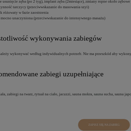
e usunięcie zęba (po 2 tyg), implant zęba (2miesiące), zmiany ropne około zębowe
ynność tarczycy (przeciwwskazanie do masowania szyi)
ik różowaty w fazie zaostrzenia
 mocno unaczyniona (przeciwwskazanie do intensywnego masażu)
stotliwość wykonywania zabiegów
należy wykonywać według indywidualnych potrzeb. Nie ma przeszkód aby wykony
mendowane zabiegi uzupełniające
ała, zabiegi na twarz, rytuał na ciało, jacuzzi, sauna mokra, sauna sucha, sauna 
ZAPISZ SIĘ NA ZABIEG