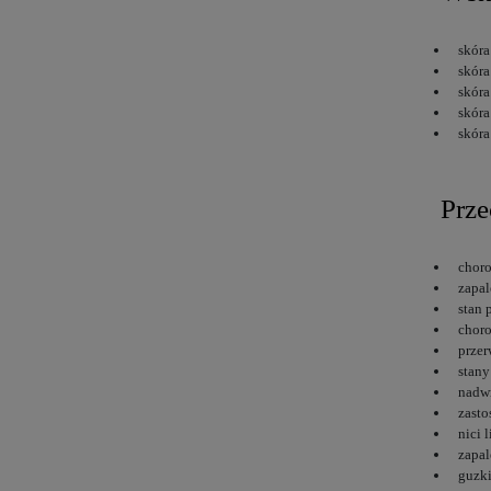
skóra
skóra
skóra
skór
skóra
Prze
chor
zapal
stan 
choro
przer
stany
nadwr
zasto
nici 
zapa
guzki