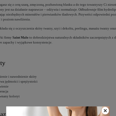
agasz się z cerą szarą, zmęczoną, pozbawioną blasku a do tego towarzyszy Ci nieusta
ny jest na działanie naprawcze – odżywia i normalzuje. Odbudowuje film hydrolipi
ając niezbędnych minerałów i pierwiastków śladowych. Przywróci odpowiedni pozi
 i poziom nawilżenia.
kłada się z oczyszczenia skóry twarzy, szyi i dekoltu, peelingu, masażu twarzy oraz
ki firmy
Saint Malo
to dobrodziejstwa naturalnych składników zaczerpniętych z
e zapachy i wyjątkowe konsystencje.
ty
żenie i nawodnienie skóry
wa jędrności i sprężystości
wienie
eracja
wnany koloryt
azania do wykonania zabiegu