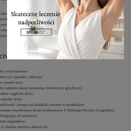
 szara, zmęczona
 pozbawiona blasku
 potrzebująca nawilżenia
a odwodniona
 potrzebująca ujędrnienia
ciwwskazania do wykonania zabiegu
oby nowotworowe
enie żył, tętniaki, zakrzepy
po zawale serca
by zakaźne skóry (wirusowe, bakteryjne, grzybicze)
wanie ciągłości skóry
 zapalne skóry
ażliwość i alergie na składniki zawarte w produktach
sowane wypełniacze (kwas hialuronowy 2-3miesiące/botoks 2 tygodnie)
liftingujące (6 miesięcy)
lenie migdałków
 w obrębie węzłów chłonnych