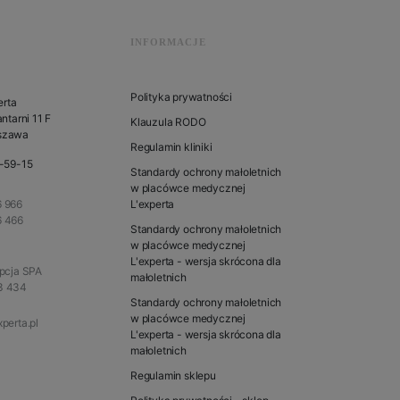
INFORMACJE
Polityka prywatności
erta
ntarni 11 F
Klauzula RODO
szawa
Regulamin kliniki
1-59-15
Standardy ochrony małoletnich
w placówce medycznej
 966
L'experta
6 466
Standardy ochrony małoletnich
w placówce medycznej
L'experta - wersja skrócona dla
epcja SPA
małoletnich
3 434
Standardy ochrony małoletnich
w placówce medycznej
perta.pl
L'experta - wersja skrócona dla
małoletnich
Regulamin sklepu