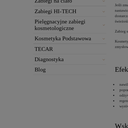
Zabiegi na ciało
Jeśli zm
Zabiegi HI-TECH
nastawio
dostarcz
Pielęgnacyjne zabiegi
świeżość
kosmetologiczne
Zabieg s
Kosmetyka Podstawowa
Kosmety
zmysłow
TECAR
Diagnostyka
Efek
Blog
nawil
popra
odży
regen
wyró
Wsk