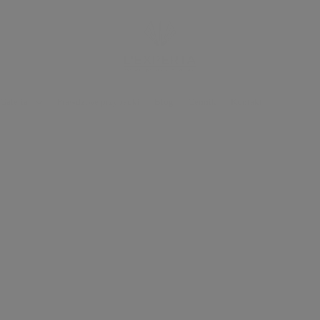
Galeria
Prawdziwe przypadki
Blog
Cennik
Kontakt
 WYGLĄDAĆ I CZUĆ SIĘ NIEZIEMSKO!
odżywczy NOURI