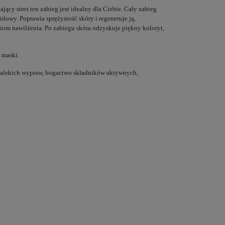
jący stres ten zabieg jest idealny dla Ciebie. Cały zabieg
dowy. Poprawia sprężystość skóry i regeneruje ją,
om nawilżenia. Po zabiegu skóra odzyskuje piękny koloryt,
 maski.
 dalekich wypraw, bogactwo składników aktywnych,