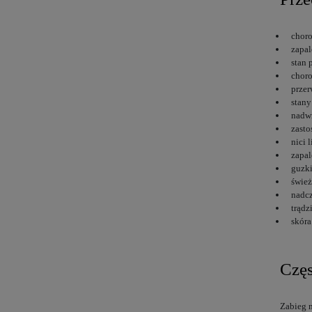
chor
zapal
stan 
choro
przer
stany
nadwr
zasto
nici 
zapa
guzki
śwież
nadcz
trądz
skóra
Czę
Zabieg 