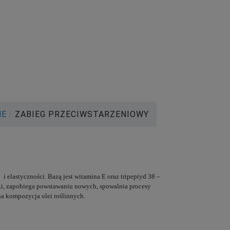
NE
/
ZABIEG PRZECIWSTARZENIOWY
i elastyczności. Bazą jest witamina E oraz tripeptyd 38 –
czki, zapobiega powstawaniu nowych, spowalnia procesy
ana kompozycja olei roślinnych.