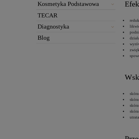
Efek
Kosmetyka Podstawowa
TECAR
reduk
Diagnostyka
likwi
podni
Blog
dział
wyró
zwięk
spowo
Wsk
skóra
skóra
skóra
skóra
utrat
Prze