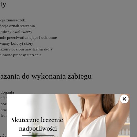
ty
cja zmarszczek
dacja oznak starzenia
esiony owal twarzy
anie przeciwutleniające i ochronne
wnany koloryt skóry
szony poziom nawilżenia skóry
lnione procesy starzenia
azania do wykonania zabiegu
 dojrzała
 cienka
 pozbawiona blasku
 pozbawiona elastyczności
a kolagenu
ciwwskazania do wykonania zabiegu