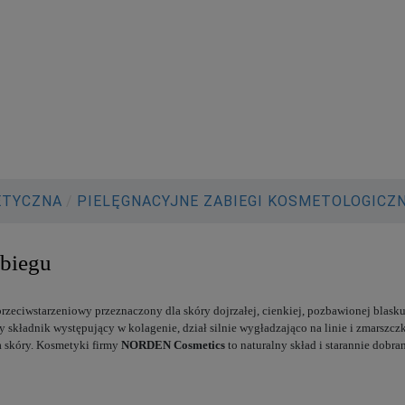
ETYCZNA
/
PIELĘGNACYJNE ZABIEGI KOSMETOLOGICZ
biegu
rzeciwstarzeniowy przeznaczony dla skóry dojrzałej, cienkiej, pozbawionej blasku 
y składnik występujący w kolagenie, dział silnie wygładzająco na linie i zmarsz
a skóry. Kosmetyki firmy
NORDEN Cosmetics
to naturalny skład i starannie dobr