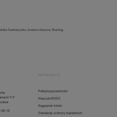
japońska Ganbanyoku, komora tlenowa, floating
INFORMACJE
Polityka prywatności
erta
ntarni 11 F
Klauzula RODO
szawa
Regulamin kliniki
1-59-15
Standardy ochrony małoletnich