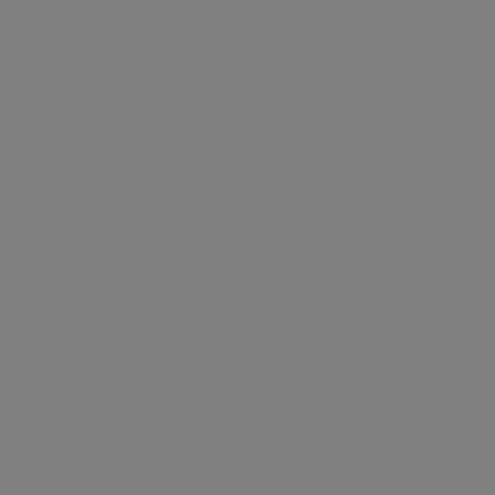
Galeria
Prawdziwe przypadki
Blog
Cennik
Kontakt
 WYGLĄDAĆ I CZUĆ SIĘ NIEZIEMSKO!
zeciwstarzeniowy