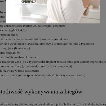
oby nowotworowe
enie żył, tętniaki, zakrzepy
po zawale serca
by zakaźne skóry (wirusowe, bakteryjne, grzybicze)
wanie ciągłości skóry
 zapalne skóry
ażliwość i alergie na składniki zawarte w produktach
sowane wypełniacze (kwas hialuronowy 2-3 miesiące/ botoks 2 tygodnie)
liftingujące (6 miesięcy)
lenie migdałków
 w obrębie węzłów chłonnych
e usunięcie zęba (po 2 tygodniach), implant zęba (2 miesiące), zmiany ropne oko
ynność tarczycy (przeciwwskazanie do masowania szyi)
ik różowaty w fazie zaostrzenia
 mocno unaczyniona (przeciwwskazanie do intensywnego masażu)
stotliwość wykonywania zabiegów
należy wykonywać według indywidualnych potrzeb. Nie ma przeszkód aby wykony