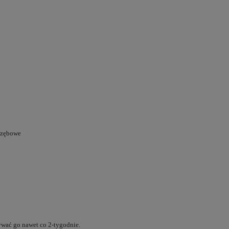
łozębowe
wać go nawet co 2-tygodnie.