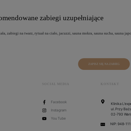
mendowane zabiegi uzupełniające
ała, zabiegi na twarz, rytuał na ciało, jacuzzi, sauna mokra, sauna sucha, sauna 
ZAPISZ SIĘ NA ZABIEG
SOCIAL MEDIA
KONTAKT
Facebook
Klinika L’exp
ul. Przy Baża
Instagram
02-793 War
You Tube
NIP: 948-11