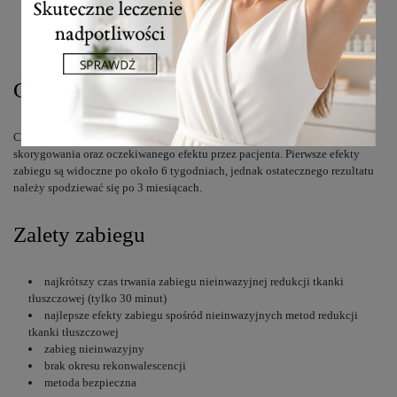
alergie w miejscu wykonania zabiegów
nadmierna, świeża opalenizna/samoopalacz
przyjmowanie ziół i leków światłouczulających
Częstotliwość i liczba zabiegów
Częstotliwość i liczba zabiegów uzależniona jest od nasilenia problemu do
skorygowania oraz oczekiwanego efektu przez pacjenta. Pierwsze efekty
zabiegu są widoczne po około 6 tygodniach, jednak ostatecznego rezultatu
należy spodziewać się po 3 miesiącach.
Zalety zabiegu
najkrótszy czas trwania zabiegu nieinwazyjnej redukcji tkanki
tłuszczowej (tylko 30 minut)
najlepsze efekty zabiegu spośród nieinwazyjnych metod redukcji
tkanki tłuszczowej
zabieg nieinwazyjny
brak okresu rekonwalescencji
metoda bezpieczna