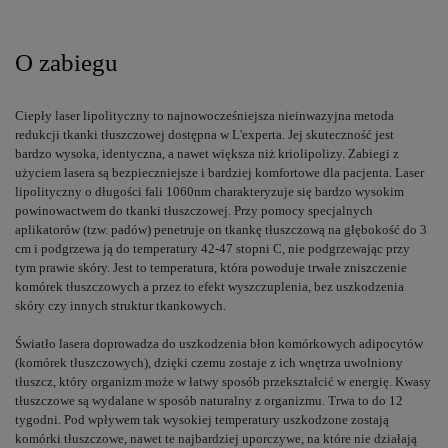
O zabiegu
Ciepły laser lipolityczny to najnowocześniejsza nieinwazyjna metoda
redukcji tkanki tłuszczowej dostępna w L'experta. Jej skuteczność jest
bardzo wysoka, identyczna, a nawet większa niż kriolipolizy. Zabiegi z
użyciem lasera są bezpieczniejsze i bardziej komfortowe dla pacjenta. Laser
lipolityczny o długości fali 1060nm charakteryzuje się bardzo wysokim
powinowactwem do tkanki tłuszczowej. Przy pomocy specjalnych
aplikatorów (tzw. padów) penetruje on tkankę tłuszczową na głębokość do 3
cm i podgrzewa ją do temperatury 42-47 stopni C, nie podgrzewając przy
tym prawie skóry. Jest to temperatura, która powoduje trwałe zniszczenie
komórek tłuszczowych a przez to efekt wyszczuplenia, bez uszkodzenia
skóry czy innych struktur tkankowych.
Światło lasera doprowadza do uszkodzenia błon komórkowych adipocytów
(komórek tłuszczowych), dzięki czemu zostaje z ich wnętrza uwolniony
tłuszcz, który organizm może w łatwy sposób przekształcić w energię. Kwasy
tłuszczowe są wydalane w sposób naturalny z organizmu. Trwa to do 12
tygodni. Pod wpływem tak wysokiej temperatury uszkodzone zostają
komórki tłuszczowe, nawet te najbardziej uporczywe, na które nie działają