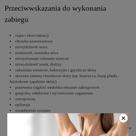
Przeciwwskazania do wykonania
zabiegu
ciąża i okres laktacji
choroba nowotworowa
niewydolność serca
rozrusznik, zastawka serca
niewyrównane ciśnienie tętnicze
niewydolność nerek, dializy
zakażenia wirusowe, bakteryjne i grzybicze skóry
aktywne zmiany chorobowe skóry (np. łuszczyca, liszaj płaski,
łojotokowe zapalenie skóry)
przerwana ciągłość naskórka obszarze zabiegowym
gorączka, osłabienie i wycieńczenie organizmu
osteoporoza
epilepsja
stwardnienie rozsiane
niewyrównana cukrzyca
choroby wątroby
obecność w okolicy zabiegowej ciał obcych metalicznych i implantów
zaburzenia krzepnięcia krwi