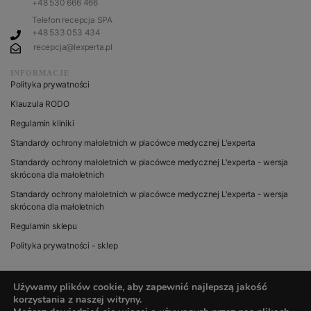
+48 530 666 466
Telefon recepcja SPA
+48 533 053 434
recepcja@lexperta.pl
INFORMACJE
Polityka prywatności
Klauzula RODO
Regulamin kliniki
Standardy ochrony małoletnich w placówce medycznej L'experta
Standardy ochrony małoletnich w placówce medycznej L'experta - wersja
skrócona dla małoletnich
Standardy ochrony małoletnich w placówce medycznej L'experta - wersja
skrócona dla małoletnich
Regulamin sklepu
Polityka prywatności - sklep
Używamy plików cookie, aby zapewnić najlepszą jakość
korzystania z naszej witryny.
© 2020 wszystkie prawa zastrzeżone dla L’experta