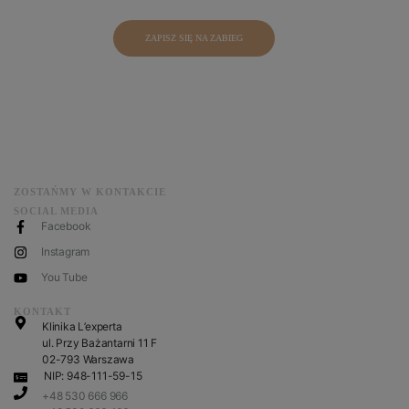
ZAPISZ SIĘ NA ZABIEG
ZOSTAŃMY W KONTAKCIE
SOCIAL MEDIA
Facebook
Instagram
You Tube
KONTAKT
Klinika L’experta
ul. Przy Bażantarni 11 F
02-793 Warszawa
NIP: 948-111-59-15
+48 530 666 966