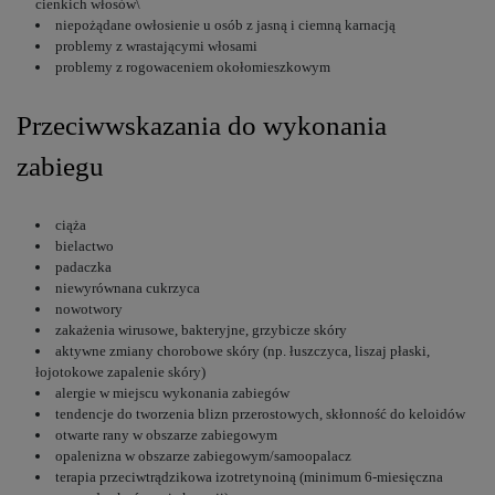
cienkich włosów\
niepożądane owłosienie u osób z jasną i ciemną karnacją
problemy z wrastającymi włosami
problemy z rogowaceniem okołomieszkowym
Przeciwwskazania do wykonania
zabiegu
ciąża
bielactwo
padaczka
niewyrównana cukrzyca
nowotwory
zakażenia wirusowe, bakteryjne, grzybicze skóry
aktywne zmiany chorobowe skóry (np. łuszczyca, liszaj płaski,
łojotokowe zapalenie skóry)
alergie w miejscu wykonania zabiegów
tendencje do tworzenia blizn przerostowych, skłonność do keloidów
otwarte rany w obszarze zabiegowym
opalenizna w obszarze zabiegowym/samoopalacz
terapia przeciwtrądzikowa izotretynoiną (minimum 6-miesięczna