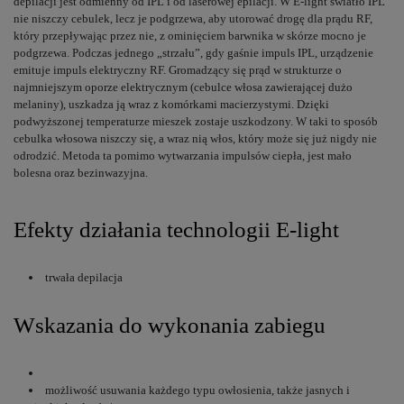
depilacji jest odmienny od IPL i od laserowej epilacji. W E-light światło IPL
nie niszczy cebulek, lecz je podgrzewa, aby utorować drogę dla prądu RF,
który przepływając przez nie, z ominięciem barwnika w skórze mocno je
podgrzewa. Podczas jednego „strzału”, gdy gaśnie impuls IPL, urządzenie
emituje impuls elektryczny RF. Gromadzący się prąd w strukturze o
najmniejszym oporze elektrycznym (cebulce włosa zawierającej dużo
melaniny), uszkadza ją wraz z komórkami macierzystymi. Dzięki
podwyższonej temperaturze mieszek zostaje uszkodzony. W taki to sposób
cebulka włosowa niszczy się, a wraz nią włos, który może się już nigdy nie
odrodzić. Metoda ta pomimo wytwarzania impulsów ciepła, jest mało
bolesna oraz bezinwazyjna.
Efekty działania technologii E-light
trwała depilacja
Wskazania do wykonania zabiegu
możliwość usuwania każdego typu owłosienia, także jasnych i