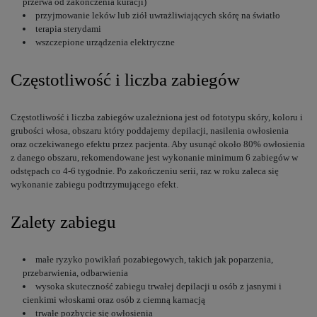
przerwa od zakończenia kuracji)
przyjmowanie leków lub ziół uwrażliwiających skórę na światło
terapia sterydami
wszczepione urządzenia elektryczne
Częstotliwość i liczba zabiegów
Częstotliwość i liczba zabiegów uzależniona jest od fototypu skóry, koloru i
grubości włosa, obszaru który poddajemy depilacji, nasilenia owłosienia
oraz oczekiwanego efektu przez pacjenta. Aby usunąć około 80% owłosienia
z danego obszaru, rekomendowane jest wykonanie minimum 6 zabiegów w
odstępach co 4-6 tygodnie. Po zakończeniu serii, raz w roku zaleca się
wykonanie zabiegu podtrzymującego efekt.
Zalety zabiegu
małe ryzyko powikłań pozabiegowych, takich jak poparzenia,
przebarwienia, odbarwienia
wysoka skuteczność zabiegu trwałej depilacji u osób z jasnymi i
cienkimi włoskami oraz osób z ciemną karnacją
trwałe pozbycie się owłosienia