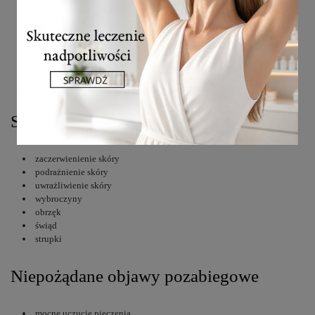
do 3 dni po zabiegu należy unikać kąpieli w mocno chlorowanej
wodzie i korzystania z sauny
nie wolno opalać skóry minimum 15 dni po zabiegu
należy stosować kremy przeciwsłoneczne SPF30, SPF50+
należy aplikować na skórę zalecane łagodzące preparaty
Spodziewane objawy pozabiegowe
zaczerwienienie skóry
podrażnienie skóry
uwrażliwienie skóry
wybroczyny
obrzęk
świąd
strupki
Niepożądane objawy pozabiegowe
mocne uczucie pieczenia