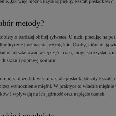
 cenie. Jak więc można uzyskać piękny kształt pośladków?
obór metody?
kobiety o bardziej obfitej sylwetce. U nich, pracując na po
ipolityczne i wzmacniające mięśnie. Osoby, które mają wi
 ładnie ukształtować w tej części ciała, mogą skorzystać z 
tłuszczu i poprawę konturu.
binę za dużo lub w sam raz, ale pośladki straciły kształt, 
oprzez wzmocnienie mięśni. W praktyce to właśnie mięśnie
ków i wpływają na ich jędrność oraz napięcie tkanek.
askie i opadnięte