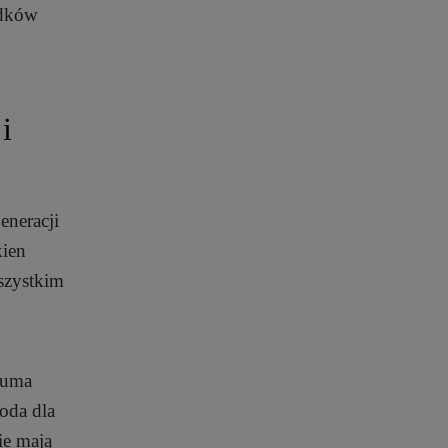
adków
i
neracji
kien
szystkim
luma
toda dla
ie mają