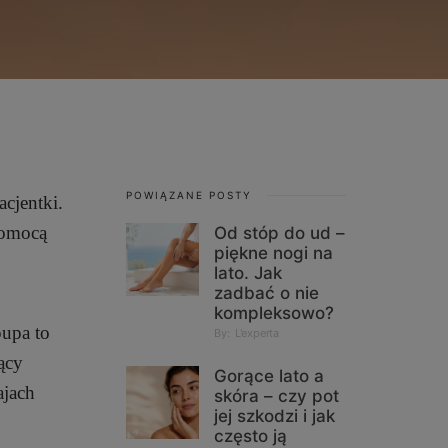
POWIĄZANE POSTY
acjentki.
pomocą
Od stóp do ud –
piękne nogi na
lato. Jak
zadbać o nie
kompleksowo?
upa to
By:
L'experta
ący
Gorące lato a
ajach
skóra – czy pot
jej szkodzi i jak
często ją