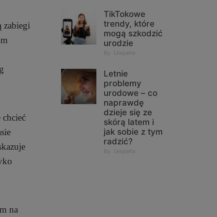
TikTokowe
trendy, które
ą zabiegi
mogą szkodzić
im
urodzie
By:
L'experta
eg
Letnie
problemy
urodowe – co
naprawdę
dzieje się ze
 chcieć
skórą latem i
sie
jak sobie z tym
radzić?
skazuje
By:
L'experta
zyko
ym na