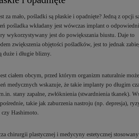
t za mało, pośladki są płaskie i opadnięte? Jedną z opcji s
ęsień pośladka wkładany jest wówczas implant o odpowiedn
óry wykorzystywany jest do powiększania biustu. Daje to
dem zwiększenia objętości pośladków, jest to jednak zabi
 duże i długie blizny.
 jest ciałem obcym, przed którym organizm naturalnie może
sień medycznych wskazuje, że takie implanty po długim cza
in. stany zapalne, zwłóknienia (stwardnienia tkanek). W
ośrednie, takie jak zaburzenia nastroju (np. depresja), ry
 czy Hashimoto.
za chirurgii plastycznej i medycyny estetycznej stosowan