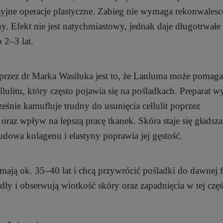
yjne operacje plastyczne. Zabieg nie wymaga rekonwalesce
zny. Efekt nie jest natychmiastowy, jednak daje długotrwałe
o 2–3 lat.
przez dr Marka Wasiluka jest to, że Lanluma może pomag
litu, który często pojawia się na pośladkach. Preparat w
cześnie kamufluje trudny do usunięcia cellulit poprzez
raz wpływ na lepszą pracę tkanek. Skóra staje się gładsza
udowa kolagenu i elastyny poprawia jej gęstość.
 mają ok. 35–40 lat i chcą przywrócić pośladki do dawnej 
dły i obserwują wiotkość skóry oraz zapadnięcia w tej częśc