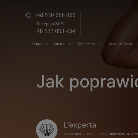
+48 530 666 966
Recepcja SPA
+48 533 053 434
O nas
Oferta
Top terapie
Wasiluk Team
Jak poprawi
L'experta
25 sierpnia, 2022
Blog
#lifestyle
,
#urod