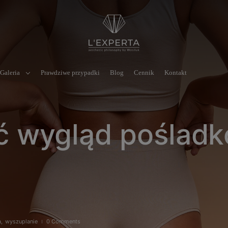
Galeria
Prawdziwe przypadki
Blog
Cennik
Kontakt
ć wygląd poślad
a
,
wyszuplanie
0 Comments