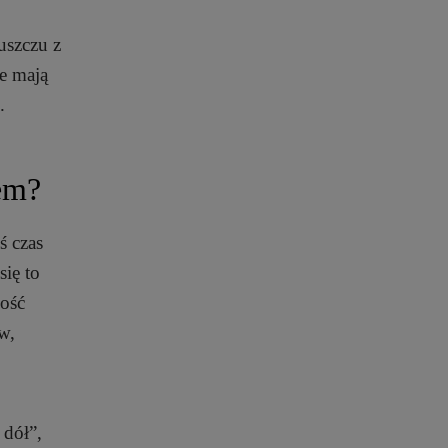
uszczu z
re mają
.
em?
ś czas
ię to
ność
w,
 dół”,