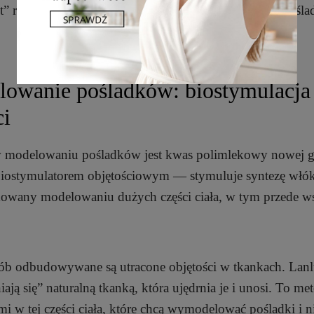
nt” rozciąga tkankę, a potem zanika, przez co wygląd pośl
owanie pośladków: biostymulacja 
ci
modelowaniu pośladków jest kwas polimlekowy nowej ge
 biostymulatorem objętościowym — stymuluje syntezę włó
dykowany modelowaniu dużych części ciała, w tym przede w
sób odbudowywane są utracone objętości w tkankach. Lan
ją się” naturalną tkanką, która ujędrnia je i unosi. To me
mi w tej części ciała, które chcą wymodelować pośladki i n