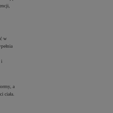
ncji,
ać w
ypełnia
 i
formy, a
i ciała.