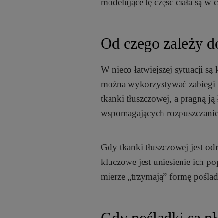
modelujące tę część ciała są w
Od czego zależy d
W nieco łatwiejszej sytuacji są 
można wykorzystywać zabiegi l
tkanki tłuszczowej, a pragną ją
wspomagających rozpuszczanie 
Gdy tkanki tłuszczowej jest odro
kluczowe jest uniesienie ich p
mierze „trzymają” formę poślad
Gdy pośladki są pł