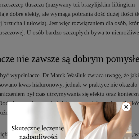
i przeszczep tłuszczu (nazywany też brazylijskim liftingiem
aje dobre efekty, ale wymaga pobrania dość dużej ilości tł
ej brzucha i tułowia). Jest więc rozwiązaniem dla osób, któ
uszczowej. U osób bardzo szczupłych bywa to niemożliwe
acze nie zawsze są dobrym pomysł
yć wypełniacze. Dr Marek Wasiluk zwraca uwagę, że jaki
sowano kwas hialuronowy, jednak w praktyce nie okazało s
niczeniem był czas utrzymywania się efektu oraz koniecz
. Dodatkowo, aby uzyskać dobre wymodelowanie pośladkó
ej ilości, co czyniło terapię nieopłacalną.
 ciężkim preparatem — podany w pośladki może działać „w