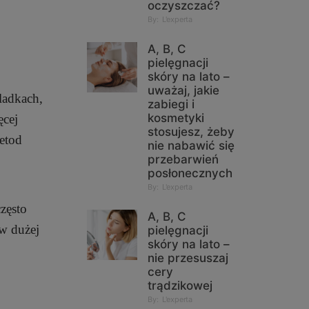
oczyszczać?
By:
L'experta
A, B, C
pielęgnacji
skóry na lato –
uważaj, jakie
śladkach,
zabiegi i
kosmetyki
ęcej
stosujesz, żeby
metod
nie nabawić się
przebarwień
posłonecznych
By:
L'experta
często
A, B, C
 w dużej
pielęgnacji
skóry na lato –
nie przesuszaj
cery
trądzikowej
By:
L'experta