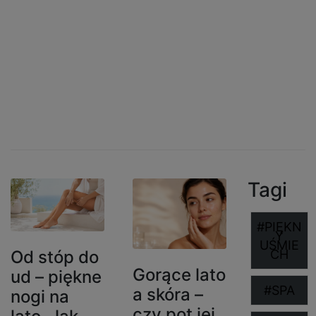
Tutaj dzielimy się wiedzą o zdrowiu i
urodzie.
Tagi
#PIĘKN
Y
UŚMIE
Od stóp do
CH
Gorące lato
ud – piękne
#SPA
a skóra –
nogi na
czy pot jej