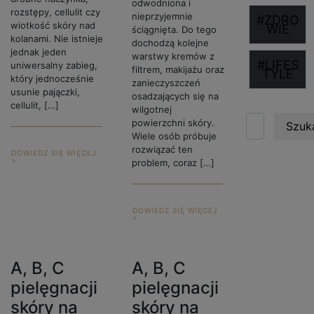
odwodniona i
rozstępy, cellulit czy
nieprzyjemnie
#ZDRO
wiotkość skóry nad
WIE
ściągnięta. Do tego
kolanami. Nie istnieje
dochodzą kolejne
jednak jeden
warstwy kremów z
#LIFES
uniwersalny zabieg,
filtrem, makijażu oraz
TYLE
który jednocześnie
zanieczyszczeń
usunie pajączki,
osadzających się na
cellulit, […]
wilgotnej
powierzchni skóry.
Szuka
Wiele osób próbuje
rozwiązać ten
DOWIEDZ SIĘ WIĘCEJ
>
problem, coraz […]
DOWIEDZ SIĘ WIĘCEJ
>
A, B, C
A, B, C
pielęgnacji
pielęgnacji
skóry na
skóry na