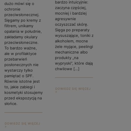
bardzo intuicyjnie:
dużo mówi się o
zaczyna częściej,
ochronie
mocniej i bardziej
przeciwsłonecznej.
agresywnie
Sięgamy po kremy z
oczyszczać skórę.
filtrem, unikamy
Sięga po preparaty
opalania w południe,
wysuszające, toniki z
zakładamy okulary
alkoholem, mocne
przeciwsłoneczne.
żele myjące, peelingi
To bardzo ważne,
mechaniczne albo
ale w profilaktyce
produkty „na
przebarwień
wypryski”, które dają
posłonecznych nie
chwilowe […]
wystarczy tylko
pamiętać o SPF.
Równie istotne jest
to, jakie zabiegi i
DOWIEDZ SIĘ WIĘCEJ
>
kosmetyki stosujemy
przed ekspozycją na
słońce.
DOWIEDZ SIĘ WIĘCEJ
>