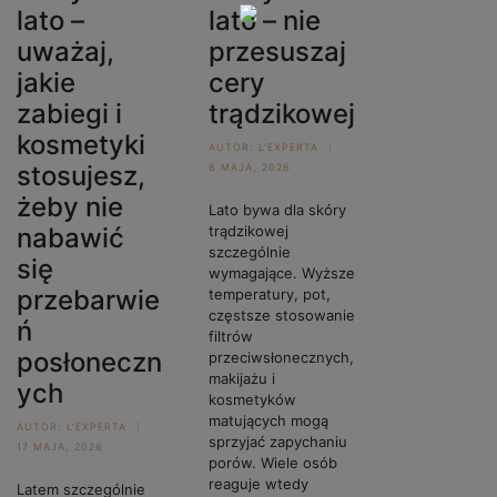
lato –
lato – nie
uważaj,
przesuszaj
jakie
cery
zabiegi i
trądzikowej
kosmetyki
AUTOR:
L'EXPERTA
stosujesz,
8 MAJA, 2026
żeby nie
Lato bywa dla skóry
nabawić
trądzikowej
szczególnie
się
wymagające. Wyższe
przebarwie
temperatury, pot,
częstsze stosowanie
ń
filtrów
posłoneczn
przeciwsłonecznych,
makijażu i
ych
kosmetyków
matujących mogą
AUTOR:
L'EXPERTA
sprzyjać zapychaniu
17 MAJA, 2026
porów. Wiele osób
reaguje wtedy
Latem szczególnie