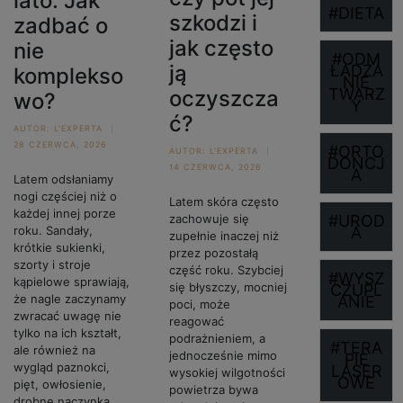
lato. Jak
#DIETA
szkodzi i
zadbać o
jak często
nie
#ODM
ją
ŁADZA
komplekso
NIE
TWARZ
oczyszcza
wo?
Y
ć?
AUTOR:
L'EXPERTA
28 CZERWCA, 2026
#ORTO
AUTOR:
L'EXPERTA
DONCJ
14 CZERWCA, 2026
A
Latem odsłaniamy
nogi częściej niż o
Latem skóra często
każdej innej porze
zachowuje się
#UROD
roku. Sandały,
A
zupełnie inaczej niż
krótkie sukienki,
przez pozostałą
szorty i stroje
część roku. Szybciej
#WYSZ
kąpielowe sprawiają,
się błyszczy, mocniej
CZUPL
że nagle zaczynamy
ANIE
poci, może
zwracać uwagę nie
reagować
tylko na ich kształt,
podrażnieniem, a
#TERA
ale również na
jednocześnie mimo
PIE
wygląd paznokci,
LASER
wysokiej wilgotności
OWE
pięt, owłosienie,
powietrza bywa
drobne naczynka,