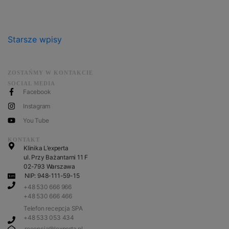
Starsze wpisy
ZOSTAŃMY W KONTAKCIE
SOCIAL MEDIA
Facebook
Instagram
You Tube
KONTAKT
Klinika L’experta
ul. Przy Bażantarni 11 F
02-793 Warszawa
NIP: 948-111-59-15
+48 530 666 966
+48 530 666 466
Telefon recepcja SPA
+48 533 053 434
recepcja@lexperta.pl