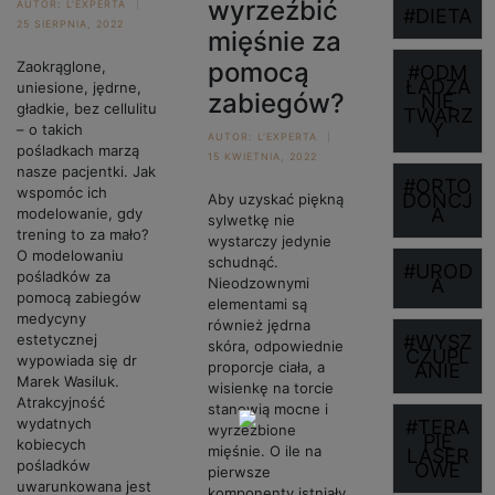
wyrzeźbić
AUTOR:
L'EXPERTA
#DIETA
25 SIERPNIA, 2022
mięśnie za
pomocą
Zaokrąglone,
#ODM
ŁADZA
uniesione, jędrne,
zabiegów?
NIE
gładkie, bez cellulitu
TWARZ
Y
– o takich
AUTOR:
L'EXPERTA
pośladkach marzą
15 KWIETNIA, 2022
nasze pacjentki. Jak
#ORTO
wspomóc ich
DONCJ
Aby uzyskać piękną
A
modelowanie, gdy
sylwetkę nie
trening to za mało?
wystarczy jedynie
O modelowaniu
schudnąć.
#UROD
pośladków za
Nieodzownymi
A
pomocą zabiegów
elementami są
medycyny
również jędrna
estetycznej
#WYSZ
skóra, odpowiednie
CZUPL
wypowiada się dr
proporcje ciała, a
ANIE
Marek Wasiluk.
wisienkę na torcie
Atrakcyjność
stanowią mocne i
wydatnych
#TERA
wyrzeźbione
PIE
kobiecych
mięśnie. O ile na
LASER
pośladków
OWE
pierwsze
uwarunkowana jest
komponenty istniały