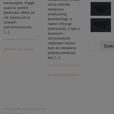
ewolucyjnie. Krągła
różne metody
#ZDRO
pupa to symbol
medycyny
WIE
płodności. Mimo że
estetycznej,
nie żyjemy już w
kosmetologii, a
czasach
#LIFES
nawet chirurgii
TYLE
prehistorycznych,
plastycznej, o tyle o
[…]
zwartych i
zarysowanych
mięśniach można
Szuka
było do niedawna
DOWIEDZ SIĘ WIĘCEJ
>
jedynie pomarzyć
bez […]
DOWIEDZ SIĘ WIĘCEJ
>
ZOSTAŃMY W KONTAKCIE