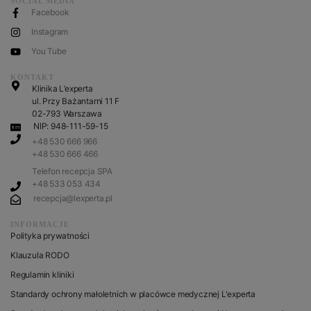
SOCIAL MEDIA
Facebook
Instagram
You Tube
KONTAKT
Klinika L’experta
ul. Przy Bażantarni 11 F
02-793 Warszawa
NIP: 948-111-59-15
+48 530 666 966
+48 530 666 466
Telefon recepcja SPA
+48 533 053 434
recepcja@lexperta.pl
INFORMACJE
Polityka prywatności
Klauzula RODO
Regulamin kliniki
Standardy ochrony małoletnich w placówce medycznej L'experta