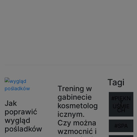
Tutaj dzielimy się wiedzą o zdrowiu i
urodzie.
Tagi
Trening w
gabinecie
#PIĘKN
Jak
Y
kosmetolog
UŚMIE
CH
poprawić
icznym.
wygląd
Czy można
#SPA
pośladków
wzmocnić i