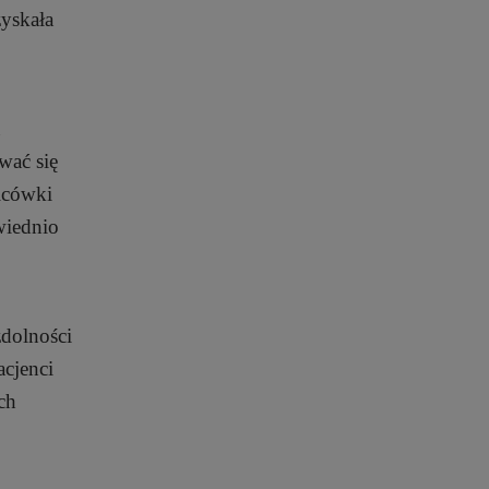
yskała
wać się
icówki
wiednio
zdolności
cjenci
ch