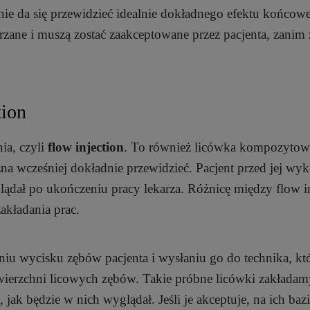
ie da się przewidzieć idealnie dokładnego efektu końcow
zane i muszą zostać zaakceptowane przez pacjenta, zanim 
tion
nia, czyli
flow injection
. To również licówka kompozytowa
na wcześniej dokładnie przewidzieć. Pacjent przed jej w
ądał po ukończeniu pracy lekarza. Różnicę między flow i
akładania prac.
niu wycisku zębów pacjenta i wysłaniu go do technika, kt
ierzchni licowych zębów. Takie próbne licówki zakładam
jak będzie w nich wyglądał. Jeśli je akceptuje, na ich baz