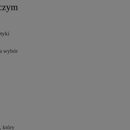
 czym
tyki
 a wybór
 który