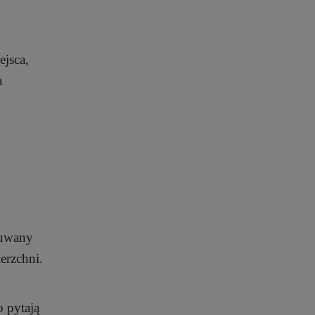
jsca,
a
suwany
erzchni.
o pytają