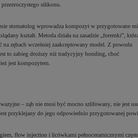
przezroczystego silikonu.
ienie stomatolog wprowadza kompozyt w przygotowane mie
żądany kształt. Metoda działa na zasadzie „foremki”, któr
 na zębach wcześniej zaakceptowany model. Z powodu
est to zabieg droższy niż tradycyjny bonding, choć
ież jest kompozytem.
azyjne – ząb nie musi być mocno szlifowany, nie jest u
ł jest przyklejany do jego odpowiednio przygotowanej powi
giem, flow injection i licówkami pełnoceramicznymi częst