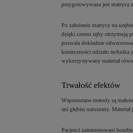
przygotowywana jest matryca z 
Po założeniu matrycy na uzęb
dzięki czemu zęby otrzymują po
pozwala dokładnie odwzorować
konieczności udziału technika j
wykorzystywany materiał równ
Trwałość efektów
Wspomniane metody są małoinw
ani głębiej naruszany. Materia
Pacjenci zainteresowani bondin