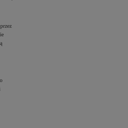
przez
ie
ą
go
i