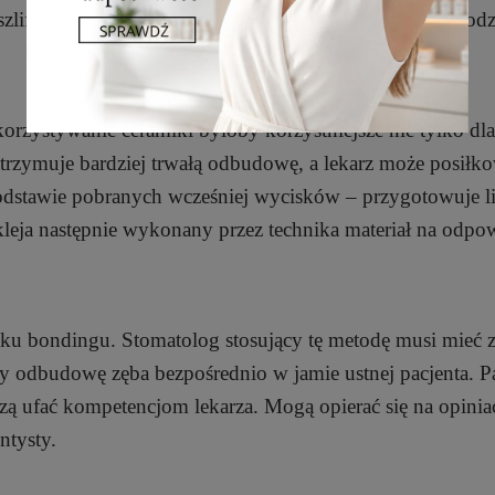
zlifowaniu licówki kompozytowej w taki sposób, aby odz
ykorzystywanie ceramiki byłoby korzystniejsze nie tylko dla
t otrzymuje bardziej trwałą odbudowę, a lekarz może posiłko
odstawie pobranych wcześniej wycisków – przygotowuje l
leja następnie wykonany przez technika materiał na odpo
dku bondingu. Stomatolog stosujący tę metodę musi mieć 
 odbudowę zęba bezpośrednio w jamie ustnej pacjenta. Pa
ą ufać kompetencjom lekarza. Mogą opierać się na opinia
ntysty.