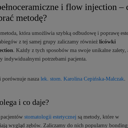
pełnoceramiczne i flow injection –
ybrać metodę?
 metoda, która umożliwia szybką odbudowę i poprawę este
biegów z tej samej grupy zaliczamy również
licówki
ection
. Każdy z tych sposobów ma swoje unikalne zalety,
y indywidualnymi potrzebami pacjenta.
 i porównuje nasza
lek. stom. Karolina Cepińska-Malczak
.
lega i co daje?
z pacjentów
stomatologii estetycznej
są metody, które w
ają wygląd zębów. Zaliczamy do nich popularny bonding,