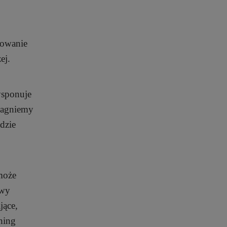
dowanie
ej.
ysponuje
pragniemy
dzie
może
owy
jące,
shing