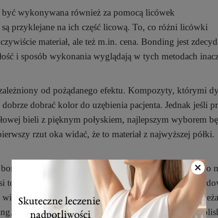
 być wykonywana również za pomocą licówek
są przyklejane na ich część licową. To, co różni licówki
zywiście materiał, ale też m.in. cena. Bonding jest zdecy
wałość i sposób wykonania wyglądają w tych metodach inacz
ależniony od pożądanego efektu. Kompozyty, którymi d
 dobrze dobrać kolor do uzębienia pacjenta. Jednak jeśli 
erłowej bieli z pięknym połyskiem, najlepszym wyborem bę
erwszy rzut oka widać, że to materiał z najwyższej półki.
dingu jest materiałem, który ulega starciom, przez co 
musi to jednak oznaczać konieczności wymiany całej odbud
iększa dbałość o bonding i polecane są zabiegi odświeża
hing. Polishing to czyszczenie odbudowy, natomiast repoli