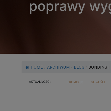
poprawy wyg
HOME
/
ARCHIWUM
/
BLOG
/
BONDING I 
AKTUALNOŚCI:
PROMOCJE
NOWOŚCI