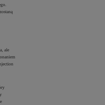
ego.
zostaną
, ale
ykonaniem
njection
óry
y
ie