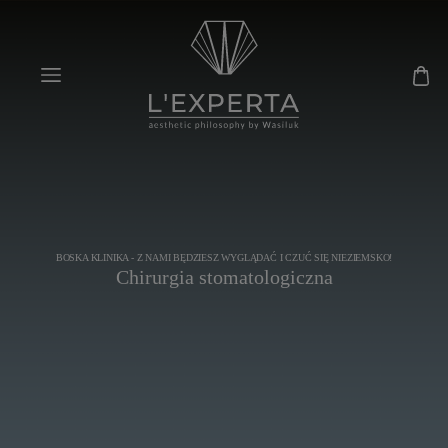
BOSKA KLINIKA - Z NAMI BĘDZIESZ WYGLĄDAĆ I CZUĆ SIĘ NIEZIEMSKO!
Chirurgia stomatologiczna