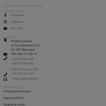
ZOSTAŃMY W KONTAKCIE
SOCIAL MEDIA
Facebook
Instagram
You Tube
KONTAKT
Klinika L’experta
ul. Przy Bażantarni 11 F
02-793 Warszawa
NIP: 948-111-59-15
+48 530 666 966
+48 530 666 466
Telefon recepcja SPA
+48 533 053 434
recepcja@lexperta.pl
INFORMACJE
Polityka prywatności
Klauzula RODO
Regulamin kliniki