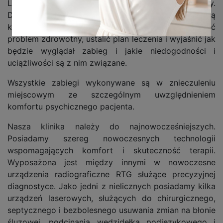
Leczenie chirurgiczne wywołuje często obawy.
Dlatego każdy zabieg poprzedzony jest wizytą
konsultacyjną. Lekarz dentysta musi dokładnie określić
problem zdrowotny, ustalić plan leczenia i wyjaśnić jak
będzie wyglądał zabieg i jakie niedogodności i
uciążliwości są z nim związane.
Wszystkie zabiegi wykonywane są w znieczuleniu
miejscowym ze szczególnym uwzględnieniem
komfortu psychicznego pacjenta.
Nasza klinika należy do najnowocześniejszych.
Posiadamy szereg nowoczesnych technologii
wspomagających komfort i skuteczność terapii.
Wyposażona jest między innymi w nowoczesne
urządzenia radiograficzne RTG służące precyzyjnej
diagnostyce. Jako jedni z nielicznych posiadamy kilka
urządzeń laserowych, służących do chirurgicznego,
septycznego i bezbolesnego usuwania zmian na błonie
śluzowej, podcinania wędzidełka podjęzykowego i