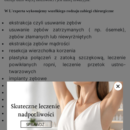
W L'experta wykonujemy wszelkiego rodzaju zabiegi chirurgiczne
ekstrakcja czyli usuwanie zębów
usuwanie zębów zatrzymanych ( np. ósemek),
zębów złamanych lub niewyrżniętych
ekstrakcja zębów mądrości
resekcja wierzchołka korzenia
plastyka połączeń z zatoką szczękową, leczenie
powikłanych ropni, leczenie przetok ustno-
twarzowych
implanty zębowe
miniimplanty ortodontyczne
laserowe podcięcia wędzidełek
laserowa korekta dziąseł
przeszczepy kości
podnoszenie dna zatoki
wycinanie zmian w obrębie jamy ustnej