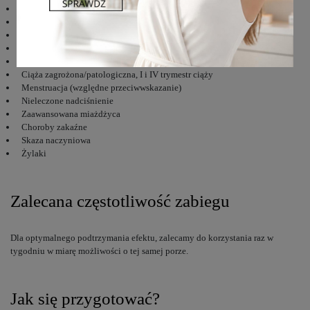
Zapalenie żył, tętniaki, zakrzepy
Stan po zawale serca
Zakażenia bakteryjne, grzybicze, wirusowe skóry
Ryzyko wystąpienia krwotoku
Zmiany dermatologiczne na obszarze poddawanym zabiegowi
Ciąża zagrożona/patologiczna, I i IV trymestr ciąży
Menstruacja (względne przeciwwskazanie)
Nieleczone nadciśnienie
Zaawansowana miażdżyca
Choroby zakaźne
Skaza naczyniowa
Żylaki
Zalecana częstotliwość zabiegu
Dla optymalnego podtrzymania efektu, zalecamy do korzystania raz w
tygodniu w miarę możliwości o tej samej porze.
Jak się przygotować?