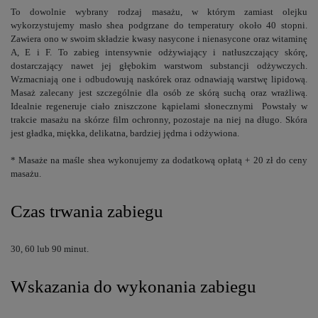
To dowolnie wybrany rodzaj masażu, w którym zamiast olejku
wykorzystujemy masło shea podgrzane do temperatury około 40 stopni.
Zawiera ono w swoim składzie kwasy nasycone i nienasycone oraz witaminę
A, E i F. To zabieg intensywnie odżywiający i natłuszczający skórę,
dostarczający nawet jej głębokim warstwom substancji odżywczych.
Wzmacniają one i odbudowują naskórek oraz odnawiają warstwę lipidową.
Masaż zalecany jest szczególnie dla osób ze skórą suchą oraz wrażliwą.
Idealnie regeneruje ciało zniszczone kąpielami słonecznymi Powstały w
trakcie masażu na skórze film ochronny, pozostaje na niej na długo. Skóra
jest gładka, miękka, delikatna, bardziej jędrna i odżywiona.
* Masaże na maśle shea wykonujemy za dodatkową opłatą + 20 zł do ceny
masażu.
Czas trwania zabiegu
30, 60 lub 90 minut.
Wskazania do wykonania zabiegu