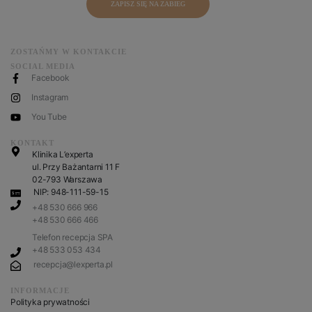
ZAPISZ SIĘ NA ZABIEG
ZOSTAŃMY W KONTAKCIE
SOCIAL MEDIA
Facebook
Instagram
You Tube
KONTAKT
Klinika L’experta
ul. Przy Bażantarni 11 F
02-793 Warszawa
NIP: 948-111-59-15
+48 530 666 966
+48 530 666 466
Telefon recepcja SPA
+48 533 053 434
recepcja@lexperta.pl
INFORMACJE
Polityka prywatności