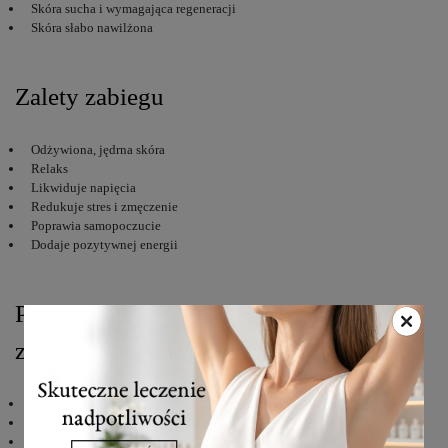
Skóra sucha i wymagająca regeneracji
Skóra słabo nawilżona
Zalety zabiegu
Odżywiona, jędrna skóra
Relaks
Likwiduje napięcia
Redukuje stres i zmęczenie
Poprawia samopoczucie
Dodaje pozytywnej energii
Przeciwwskazania do wykonania
zabiegu
Ostre i podostre stany zapalne w organizmie
Podwyższona temperatura ciała (powyżej 38°C)
Choroby nowotworowe