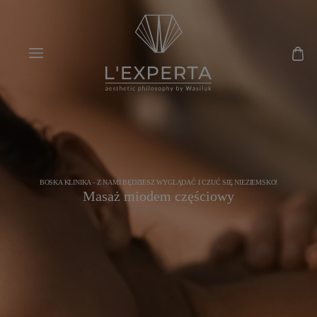
BOSKA KLINIKA - Z NAMI BĘDZIESZ WYGLĄDAĆ I CZUĆ SIĘ NIEZIEMSKO!
Masaż miodem częściowy