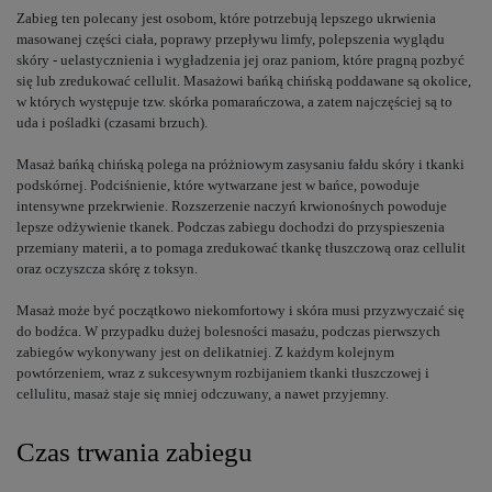
Zabieg ten polecany jest osobom, które potrzebują lepszego ukrwienia
masowanej części ciała, poprawy przepływu limfy, polepszenia wyglądu
skóry - uelastycznienia i wygładzenia jej oraz paniom, które pragną pozbyć
się lub zredukować cellulit. Masażowi bańką chińską poddawane są okolice,
w których występuje tzw. skórka pomarańczowa, a zatem najczęściej są to
uda i pośladki (czasami brzuch).
Masaż bańką chińską polega na próżniowym zasysaniu fałdu skóry i tkanki
podskórnej. Podciśnienie, które wytwarzane jest w bańce, powoduje
intensywne przekrwienie. Rozszerzenie naczyń krwionośnych powoduje
lepsze odżywienie tkanek. Podczas zabiegu dochodzi do przyspieszenia
przemiany materii, a to pomaga zredukować tkankę tłuszczową oraz cellulit
oraz oczyszcza skórę z toksyn.
Masaż może być początkowo niekomfortowy i skóra musi przyzwyczaić się
do bodźca. W przypadku dużej bolesności masażu, podczas pierwszych
zabiegów wykonywany jest on delikatniej. Z każdym kolejnym
powtórzeniem, wraz z sukcesywnym rozbijaniem tkanki tłuszczowej i
cellulitu, masaż staje się mniej odczuwany, a nawet przyjemny.
Czas trwania zabiegu