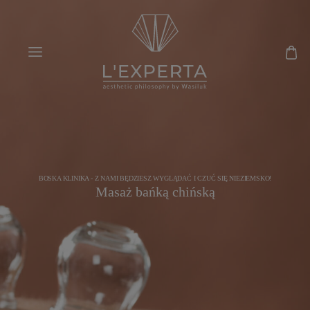
BOSKA KLINIKA - Z NAMI BĘDZIESZ WYGLĄDAĆ I CZUĆ SIĘ NIEZIEMSKO!
Masaż bańką chińską