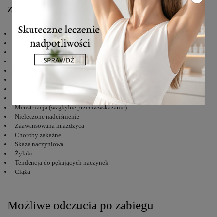
zabiegu
Ostre i podostre stany zapalne w organizmie
Podwyższona temperatura ciała (powyżej 38°C)
Choroby nowotworowe
Zapalenie żył, tętniaki, zakrzepy
Stan po zawale serca
Zakażenia bakteryjne, grzybicze, wirusowe skóry
Ryzyko wystąpienia krwotoku
Zmiany dermatologiczne na obszarze poddawanym zabiegowi
Menstruacja (względne przeciwwskazanie)
Nieleczone nadciśnienie
Zaawansowana miażdżyca
Choroby zakaźne
Skaza naczyniowa
Żylaki
Tendencja do pękających naczynek
Ciąża
Możliwe odczucia po zabiegu