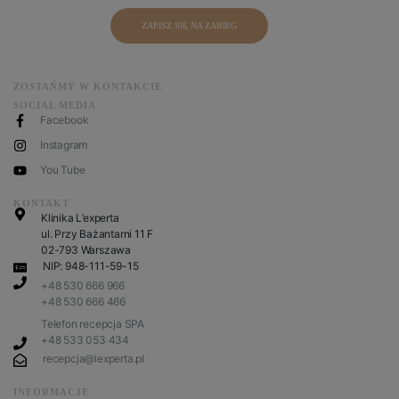
ZAPISZ SIĘ NA ZABIEG
ZOSTAŃMY W KONTAKCIE
SOCIAL MEDIA
Facebook
Instagram
You Tube
KONTAKT
Klinika L’experta
ul. Przy Bażantarni 11 F
02-793 Warszawa
NIP: 948-111-59-15
+48 530 666 966
+48 530 666 466
Telefon recepcja SPA
+48 533 053 434
recepcja@lexperta.pl
INFORMACJE