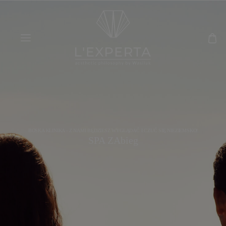
BOSKA KLINIKA - Z NAMI BĘDZIESZ WYGLĄDAĆ I CZUĆ SIĘ NIEZIEMSKO!
SPA ZAbieg