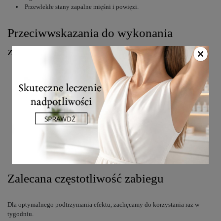
Przewlekłe stany zapalne mięśni i powięzi.
Przeciwwskazania do wykonania
zabiegu
Ostre stany zapalne
Infekcje
Stany gorączkowe
Nowotwór
Choroby zakaźne
Ciąża
Zmiany zakrzepowe
Przerwanie ciągłości powłok skórnych
Obecność tętniaków.
Zalecana częstotliwość zabiegu
Dla optymalnego podtrzymania efektu, zachęcamy do korzystania raz w
tygodniu.