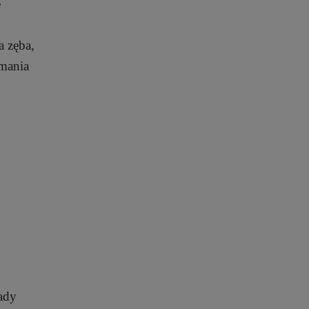
e
a zęba,
ymania
ady