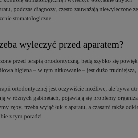
ratu, podczas diagnozy, często zauważają niewyleczone zę
czenie stomatologiczne.
rzeba wyleczyć przed aparatem?
czone przed terapią ortodontyczną, będą szybko się powięk
idłowa higiena – w tym nitkowanie – jest dużo trudniejsza,
erapii ortodontycznej jest oczywiście możliwe, ale bywa ut
cują w różnych gabinetach, pojawiają się problemy organiza
ymy zęby, trzeba wyjąć łuk z aparatu, a czasami także odkl
obie z tym poradzi.