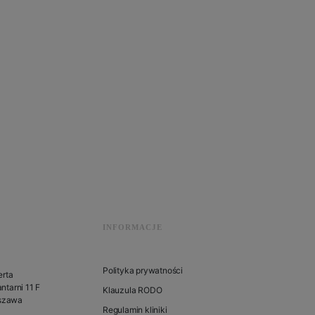
INFORMACJE
Polityka prywatności
erta
ntarni 11 F
Klauzula RODO
szawa
Regulamin kliniki