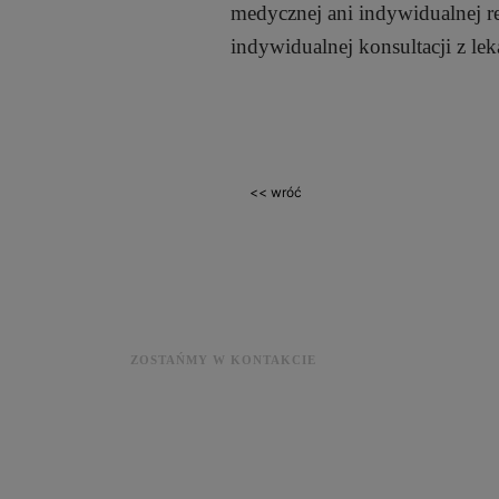
medycznej ani indywidualnej 
indywidualnej konsultacji z le
<< wróć
ZOSTAŃMY W KONTAKCIE