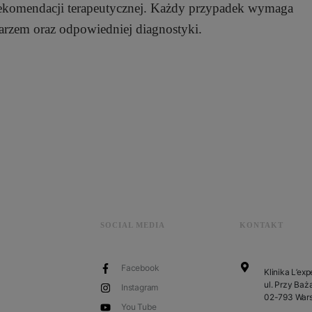
rekomendacji terapeutycznej. Każdy przypadek wymaga
karzem oraz odpowiedniej diagnostyki.
SOCIAL MEDIA
KONTAKT
Facebook
Klinika L’exp
ul. Przy Baża
Instagram
02-793 War
You Tube