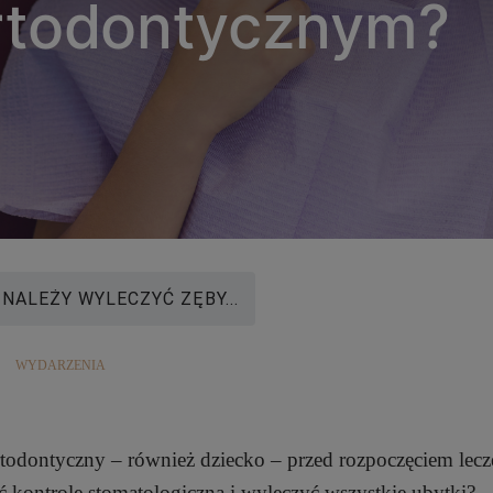
rtodontycznym?
NALEŻY WYLECZYĆ ZĘBY...
WYDARZENIA
rtodontyczny – również dziecko – przed rozpoczęciem lecz
kontrolę stomatologiczną i wyleczyć wszystkie ubytki?