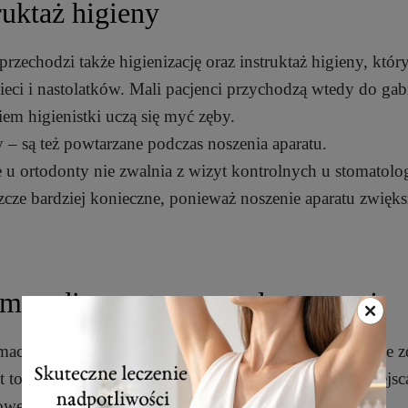
ruktaż higieny
rzechodzi także higienizację oraz instruktaż higieny, który
ieci i nastolatków. Mali pacjenci przychodzą wtedy do gab
em higienistki uczą się myć zęby.
y – są też powtarzane podczas noszenia aparatu.
ie u ortodonty nie zwalnia z wizyt kontrolnych u stomatolo
szcze bardziej konieczne, ponieważ noszenie aparatu zwięks
m w diagnostyce ortodontycznej
amach diagnostyki ortodontycznej, wykonywane są różne z
 to zdjęcie przeglądowe, na którym można wykryć miejsc
we i w razie potrzeby pogłębić diagnostykę.