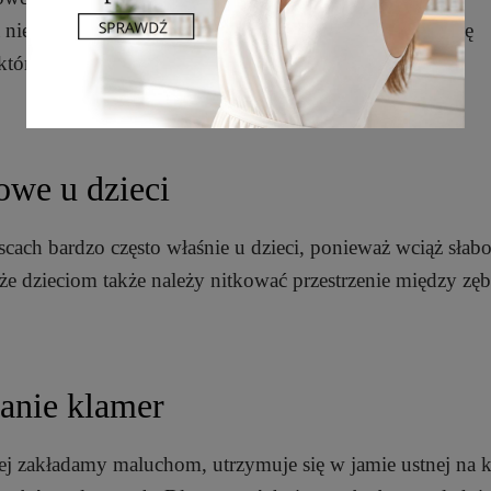
a niewidoczne dla laika ubytki próchnicowe pojawiają się
którymi zęby stykają się ze sobą. Są to tzw. przestrzenie
we u dzieci
scach bardzo często właśnie u dzieci, ponieważ wciąż słab
że dzieciom także należy nitkować przestrzenie między zę
anie klamer
iej zakładamy maluchom, utrzymuje się w jamie ustnej na 