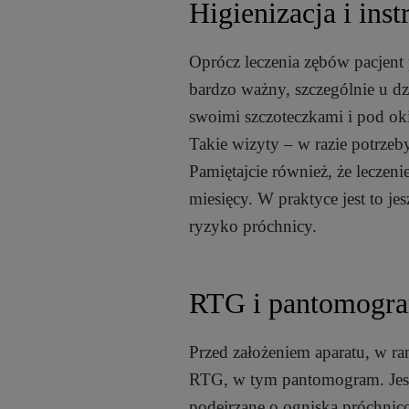
Higienizacja i inst
Oprócz leczenia zębów pacjent p
bardzo ważny, szczególnie u dz
swoimi szczoteczkami i pod oki
Takie wizyty – w razie potrzeb
Pamiętajcie również, że leczen
miesięcy. W praktyce jest to je
ryzyko próchnicy.
RTG i pantomogra
Przed założeniem aparatu, w r
RTG, w tym pantomogram. Jest
podejrzane o ogniska próchnico