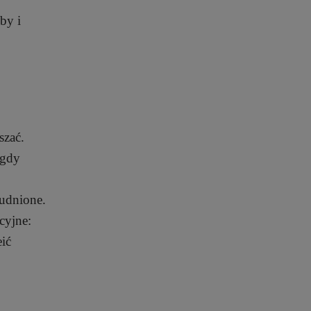
by i
szać.
 gdy
rudnione.
cyjne:
eić