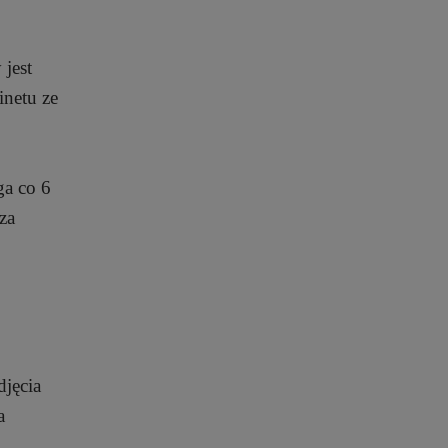
 jest
inetu ze
ga co 6
za
djęcia
a