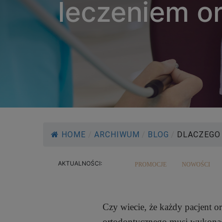
leczeniem o
HOME
/
ARCHIWUM
/
BLOG
/
DLACZEGO 
AKTUALNOŚCI:
PROMOCJE
NOWOŚCI
Czy wiecie, że każdy pacjent o
ortodontycznego musi wykonać 