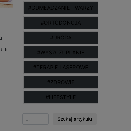
#ODMŁADZANIE TWARZY
#ORTODONCJA
#URODA
ed
t dr
#WYSZCZUPLANIE
#TERAPIE LASEROWE
#ZDROWIE
#LIFESTYLE
Szukaj artykułu