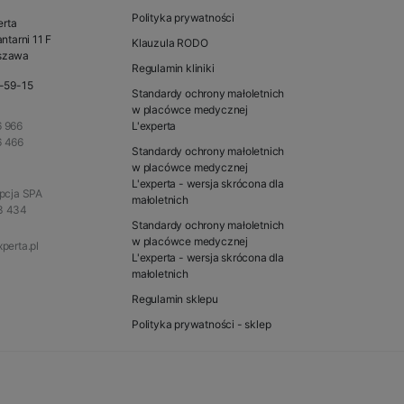
Polityka prywatności
erta
ntarni 11 F
Klauzula RODO
szawa
Regulamin kliniki
1-59-15
Standardy ochrony małoletnich
w placówce medycznej
 966
L'experta
6 466
Standardy ochrony małoletnich
w placówce medycznej
L'experta - wersja skrócona dla
epcja SPA
małoletnich
3 434
Standardy ochrony małoletnich
w placówce medycznej
perta.pl
L'experta - wersja skrócona dla
małoletnich
Regulamin sklepu
Polityka prywatności - sklep