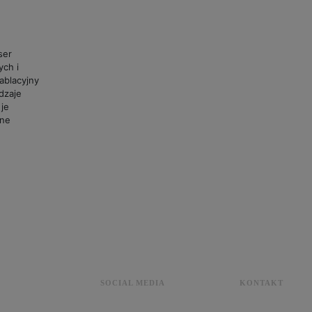
ser
ych i
ablacyjny
odzaje
 je
nne
SOCIAL MEDIA
KONTAKT