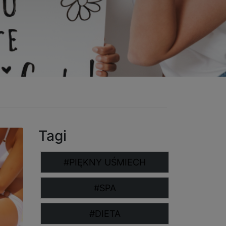
Tagi
#PIĘKNY UŚMIECH
#SPA
#DIETA