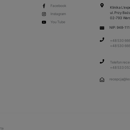
Facebook
Klinika L’exp
ul. Przy Baża
Instagram
02-793 War
You Tube
NIP: 948-11
+48 530 666
+48 530 66
Telefon rec
+48 533 05
recepcja@lex
rta