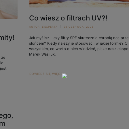
Co wiesz o filtrach UV?!
AUTOR:
L'EXPERTA
28 CZERWCA, 2023
mity!
Jak myślisz – czy filtry SPF skutecznie chronią nas prz
słońcem? Kiedy należy je stosować i w jakiej formie? O
wszystkim, co warto o nich wiedzieć, pisze nasz eksper
Marek Wasiluk.
i że
ie
jest
DOWIEDZ SIĘ WIĘCEJ >
ego,
im