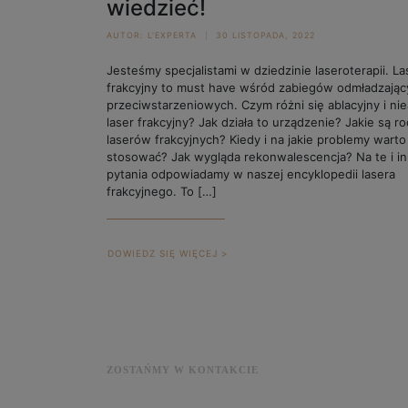
wiedzieć!
AUTOR:
L'EXPERTA
30 LISTOPADA, 2022
Jesteśmy specjalistami w dziedzinie laseroterapii. La
frakcyjny to must have wśród zabiegów odmładzając
przeciwstarzeniowych. Czym różni się ablacyjny i nie
laser frakcyjny? Jak działa to urządzenie? Jakie są r
laserów frakcyjnych? Kiedy i na jakie problemy warto
stosować? Jak wygląda rekonwalescencja? Na te i i
pytania odpowiadamy w naszej encyklopedii lasera
frakcyjnego. To […]
DOWIEDZ SIĘ WIĘCEJ >
ZOSTAŃMY W KONTAKCIE