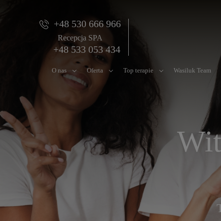
+48 530 666 966
Recepcja SPA
+48 533 053 434
O nas
Oferta
Top terapie
Wasiluk Team
Wit