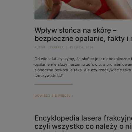
Wpływ słońca na skórę –
bezpieczne opalanie, fakty i 
AUTOR:
L'EXPERTA
15 LIPCA, 2024
Od wielu lat słyszymy, że słońce jest niebezpieczne 
opalanie nie służy naszemu zdrowiu, a promieniowan
słoneczne powoduje raka. Ale czy rzeczywiście taka 
rzeczywistość?
DOWIEDZ SIĘ WIĘCEJ >
Encyklopedia lasera frakcyjn
czyli wszystko co należy o n