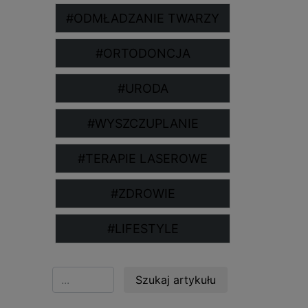
#ODMŁADZANIE TWARZY
#ORTODONCJA
#URODA
#WYSZCZUPLANIE
#TERAPIE LASEROWE
#ZDROWIE
#LIFESTYLE
Szukaj artykułu