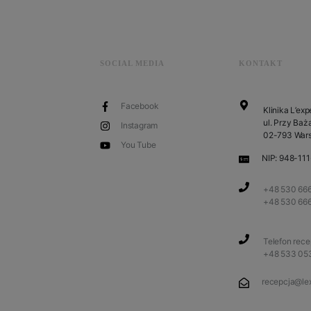
SOCIAL MEDIA
KONTAKT
Facebook
Klinika L’exp
ul. Przy Baża
Instagram
02-793 War
You Tube
NIP: 948-11
+48 530 666
+48 530 66
Telefon rec
+48 533 05
recepcja@lex