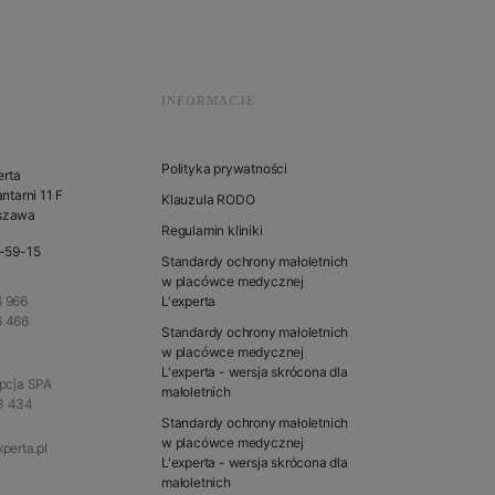
INFORMACJE
Polityka prywatności
erta
ntarni 11 F
Klauzula RODO
szawa
Regulamin kliniki
1-59-15
Standardy ochrony małoletnich
w placówce medycznej
 966
L'experta
6 466
Standardy ochrony małoletnich
w placówce medycznej
L'experta - wersja skrócona dla
epcja SPA
małoletnich
3 434
Standardy ochrony małoletnich
w placówce medycznej
perta.pl
L'experta - wersja skrócona dla
małoletnich