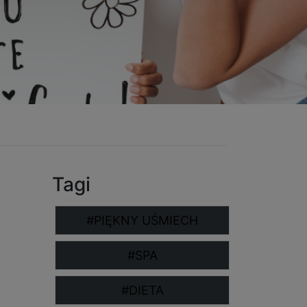
Tagi
#PIĘKNY UŚMIECH
#SPA
#DIETA