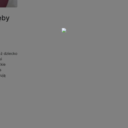
ęby
eż dziecko
si
tkie
s
ują