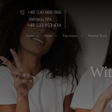
+48 530 666 966
Recepcja SPA
+48 533 053 434
O nas
Oferta
Top terapie
Wasiluk Team
Wit