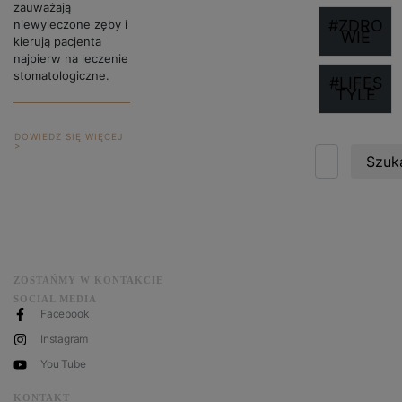
zauważają
#ZDRO
niewyleczone zęby i
WIE
kierują pacjenta
najpierw na leczenie
stomatologiczne.
#LIFES
TYLE
DOWIEDZ SIĘ WIĘCEJ
>
Szuka
ZOSTAŃMY W KONTAKCIE
SOCIAL MEDIA
Facebook
Instagram
You Tube
KONTAKT