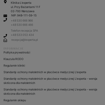
Klinika L’experta
ul. Przy Bażantarni 11 F
02-793 Warszawa
NIP: 948-111-59-15
+48 530 666 966
+48 530 666 466
Telefon recepcja SPA
+48 533 053 434
recepcja@lexperta.pl
INFORMACJE
Polityka prywatności
Klauzula RODO
Regulamin kliniki
Standardy ochrony małoletnich w placówce medycznej L'experta
Standardy ochrony małoletnich w placówce medycznej L'experta - wersja
skrócona dla małoletnich
Standardy ochrony małoletnich w placówce medycznej L'experta - wersja
skrócona dla małoletnich
Regulamin sklepu