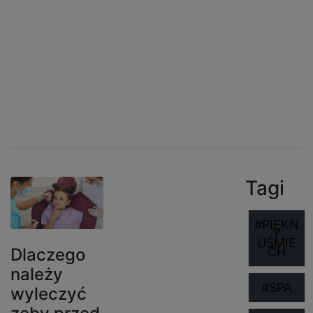
Tutaj dzielimy się wiedzą o zdrowiu i
urodzie.
Tagi
#PIĘKN
Y
UŚMIE
Dlaczego
CH
należy
#SPA
wyleczyć