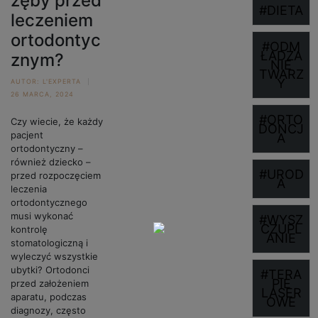
zęby przed
#DIETA
leczeniem
ortodontyc
#ODM
ŁADZA
znym?
NIE
TWARZ
Y
AUTOR:
L'EXPERTA
26 MARCA, 2024
#ORTO
Czy wiecie, że każdy
DONCJ
pacjent
A
ortodontyczny –
również dziecko –
#UROD
przed rozpoczęciem
A
leczenia
ortodontycznego
musi wykonać
#WYSZ
CZUPL
kontrolę
ANIE
stomatologiczną i
wyleczyć wszystkie
ubytki? Ortodonci
#TERA
PIE
przed założeniem
LASER
aparatu, podczas
OWE
diagnozy, często