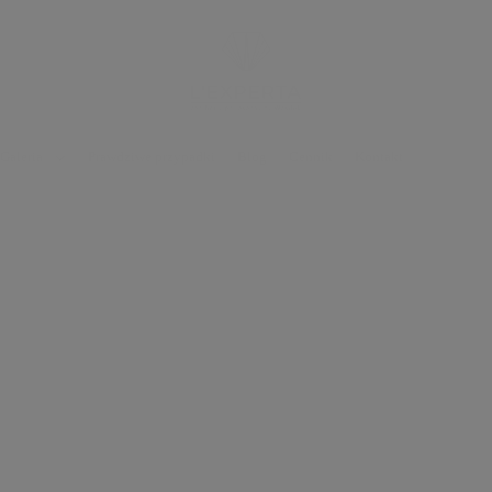
Galeria
Prawdziwe przypadki
Blog
Cennik
Kontakt
 WYGLĄDAĆ I CZUĆ SIĘ NIEZIEMSKO!
terapie