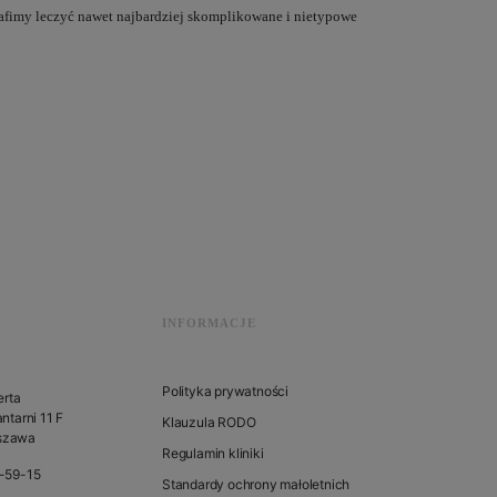
rafimy leczyć nawet najbardziej skomplikowane i nietypowe
INFORMACJE
Polityka prywatności
erta
ntarni 11 F
Klauzula RODO
szawa
Regulamin kliniki
1-59-15
Standardy ochrony małoletnich