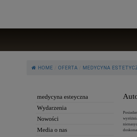
HOME
/
OFERTA
/
MEDYCYNA ESTETYC
Auto
medycyna esteyczna
Wydarzenia
Posiadan
Nowości
wyróżnia
nienasy
Media o nas
doskona