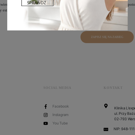
wieństwie do większości bez obaw stosujemy terapie skojarzone. Dzięki temu pot
 estetyczne.
ZAPISZ SIĘ NA ZABIEG
SOCIAL MEDIA
KONTAKT
Facebook
Klinika L’exp
ul. Przy Baża
Instagram
02-793 War
You Tube
NIP: 948-11