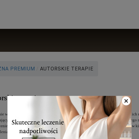
ZNA PREMIUM
/
AUTORSKIE TERAPIE
rskie terapie
ie w swojej ofercie unikatowych zabiegów opartych na autorskich metodach i ich 
jących klinikę L'experta. Jest to szczególnie zasługa dr. Marka Wasiluka, któreg
cenie posiadaną wiedzą i umiejętnościami, niepokój naukowy popychający go w k
lenia już opracowanych i stosowanych metod.