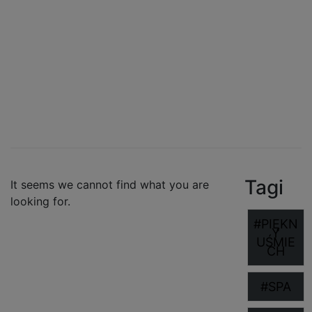
Tutaj dzielimy się wiedzą o zdrowiu i
urodzie.
Tagi
It seems we cannot find what you are
looking for.
#PIĘKN
Y
UŚMIE
CH
#SPA