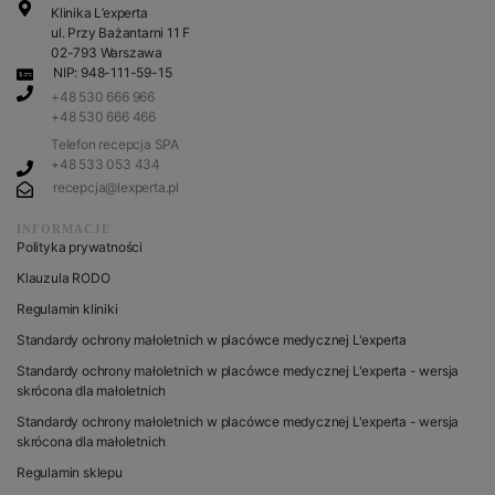
Klinika L’experta
ul. Przy Bażantarni 11 F
02-793 Warszawa
NIP: 948-111-59-15
+48 530 666 966
+48 530 666 466
Telefon recepcja SPA
+48 533 053 434
recepcja@lexperta.pl
INFORMACJE
Polityka prywatności
Klauzula RODO
Regulamin kliniki
Standardy ochrony małoletnich w placówce medycznej L'experta
Standardy ochrony małoletnich w placówce medycznej L'experta - wersja
skrócona dla małoletnich
Standardy ochrony małoletnich w placówce medycznej L'experta - wersja
skrócona dla małoletnich
Regulamin sklepu