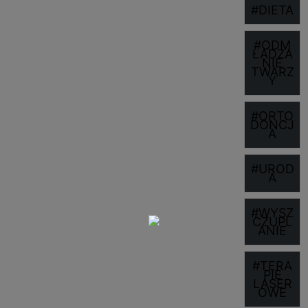
#DIETA
#ODM
ŁADZA
NIE
TWARZ
Y
#ORTO
DONCJ
A
#UROD
A
#WYSZ
CZUPL
ANIE
#TERA
PIE
LASER
OWE