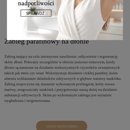
łuszcząca się skóra
popękana skóra
przebarwienia
dojrzała skóra dłoni
rozdwajające się, łamliwe paznokcie
Zabieg parafinowy na dłonie
Zabieg mający na celu intensywne nawilżenie, odżywienie i regenerację
skóry dłoni. Polecany szczególnie w okresie jesienno-zimowym, kiedy
dłonie są narażone na działanie niekorzystnych czynników zewnętrznych
takich jak mróz czy wiatr. Wykorzystuje działanie ciekłej parafiny, która
ułatwia wchłanianie składników odżywczych w głębsze warstwy naskórka.
Zabieg rozpoczyna się starannie wykonanym peelingiem, który usuwa
martwy, zrogowaciały naskórek i przygotowuje naszą skórę na działanie
substancji odżywczych. Skóra po wykonanym zabiegu jest wyraźnie
wygładzona i zregenerowana.
ZAPISZ SIĘ NA ZABIEG