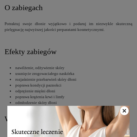
O zabiegach
Potraktuj swoje dłonie wyjątkowo i podaruj im niezwykle skuteczną
pielęgnację najwyższej jakości preparatami kosmetycznymi.
Efekty zabiegów
nawilżenie, odżywienie skóry
usunięcie zrogowaciałego naskórka
rozjaśnienie przebarwień skóry dłoni
poprawa kondycji paznokci
odprężenie mięśni dłoni
poprawa krążenia krwi i limfy
odmłodzenie skóry dłoni
Wskazania do wykonania zabiegów
przesuszona skóra