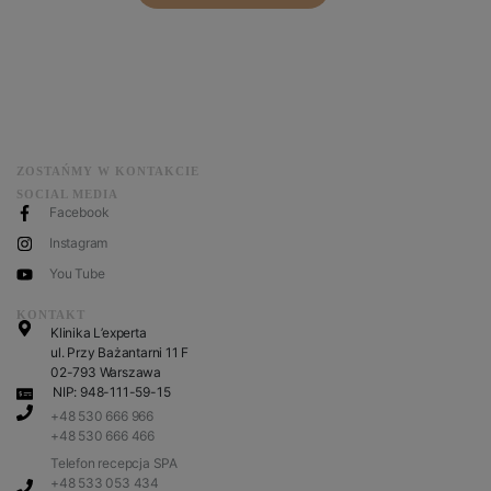
ZOSTAŃMY W KONTAKCIE
SOCIAL MEDIA
Facebook
Instagram
You Tube
KONTAKT
Klinika L’experta
ul. Przy Bażantarni 11 F
02-793 Warszawa
NIP: 948-111-59-15
+48 530 666 966
+48 530 666 466
Telefon recepcja SPA
+48 533 053 434