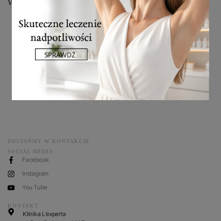
Wp.pl dr Marek Wasiluk
<< wróć
ZOSTAŃMY W KONTAKCIE
SOCIAL MEDIA
Facebook
Instagram
You Tube
KONTAKT
Klinika L’experta