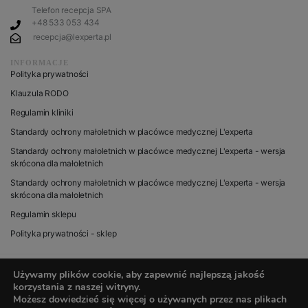
Telefon recepcja SPA
+48 533 053 434
recepcja@lexperta.pl
INFORMACJE
Polityka prywatności
Klauzula RODO
Regulamin kliniki
Standardy ochrony małoletnich w placówce medycznej L'experta
Standardy ochrony małoletnich w placówce medycznej L'experta - wersja
skrócona dla małoletnich
Standardy ochrony małoletnich w placówce medycznej L'experta - wersja
skrócona dla małoletnich
Regulamin sklepu
Polityka prywatności - sklep
Używamy plików cookie, aby zapewnić najlepszą jakość
korzystania z naszej witryny.
© 2020 wszystkie prawa zastrzeżone dla L’experta
Możesz dowiedzieć się więcej o używanych przez nas plikach