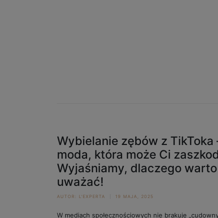
Wybielanie zębów z TikToka 
moda, która może Ci zaszkod
Wyjaśniamy, dlaczego warto
uważać!
AUTOR:
L'EXPERTA
19 MAJA, 2025
W mediach społecznościowych nie brakuje „cudown