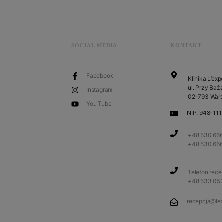
SOCIAL MEDIA
KONTAKT
Facebook
Klinika L’exp
ul. Przy Baża
Instagram
02-793 War
You Tube
NIP: 948-11
+48 530 666
+48 530 66
Telefon rec
+48 533 05
recepcja@lex