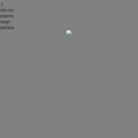
 z
olą czy
ostępne,
czego
epińska.