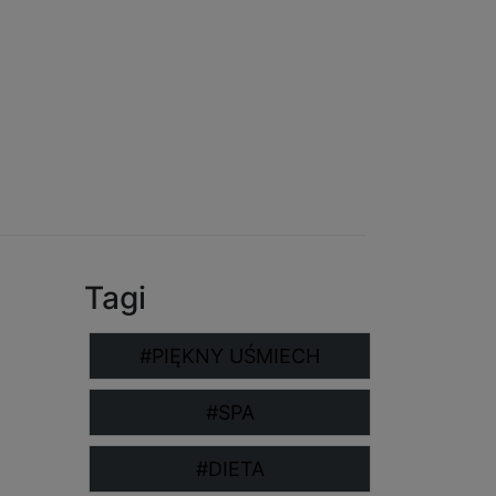
Tagi
#PIĘKNY UŚMIECH
#SPA
#DIETA