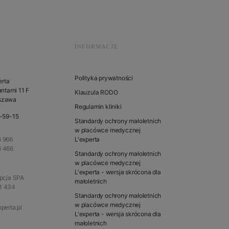
INFORMACJE
Polityka prywatności
erta
ntarni 11 F
Klauzula RODO
szawa
Regulamin kliniki
1-59-15
Standardy ochrony małoletnich
w placówce medycznej
 966
L'experta
6 466
Standardy ochrony małoletnich
w placówce medycznej
L'experta - wersja skrócona dla
epcja SPA
małoletnich
3 434
Standardy ochrony małoletnich
w placówce medycznej
perta.pl
L'experta - wersja skrócona dla
małoletnich