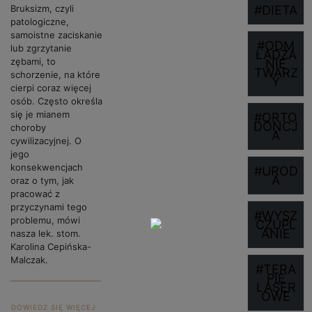
Bruksizm, czyli
#DIETA
patologiczne,
samoistne zaciskanie
#ODM
lub zgrzytanie
ŁADZA
zębami, to
NIE
TWARZ
schorzenie, na które
Y
cierpi coraz więcej
osób. Często określa
się je mianem
#ORTO
DONCJ
choroby
A
cywilizacyjnej. O
jego
konsekwencjach
#UROD
A
oraz o tym, jak
pracować z
przyczynami tego
#WYSZ
problemu, mówi
CZUPL
ANIE
nasza lek. stom.
Karolina Cepińska-
Malczak.
#TERA
PIE
LASER
OWE
DOWIEDZ SIĘ WIĘCEJ