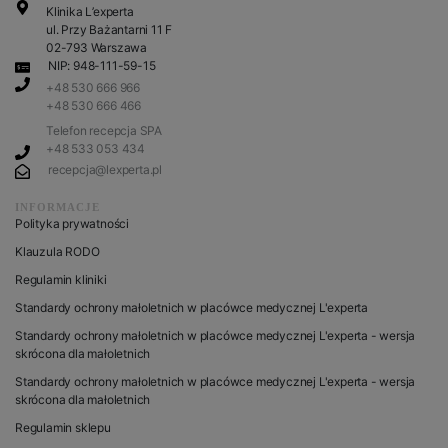
Klinika L’experta
ul. Przy Bażantarni 11 F
02-793 Warszawa
NIP: 948-111-59-15
+48 530 666 966
+48 530 666 466
Telefon recepcja SPA
+48 533 053 434
recepcja@lexperta.pl
INFORMACJE
Polityka prywatności
Klauzula RODO
Regulamin kliniki
Standardy ochrony małoletnich w placówce medycznej L'experta
Standardy ochrony małoletnich w placówce medycznej L'experta - wersja
skrócona dla małoletnich
Standardy ochrony małoletnich w placówce medycznej L'experta - wersja
skrócona dla małoletnich
Regulamin sklepu