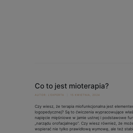
Co to jest mioterapia?
AUTOR:
L'EXPERTA
15 KWIETNIA, 2024
Czy wiesz, że terapia miofunkcjonalna jest elemente
logopedycznej? Są to ćwiczenia wypracowujące wła
napięcie mięśniowe w jamie ustnej i podstawowe fun
„narządu orofacjalnego”. Czy wiesz również, że moż
wspierać nie tylko prawidłową wymowę, ale też stabi