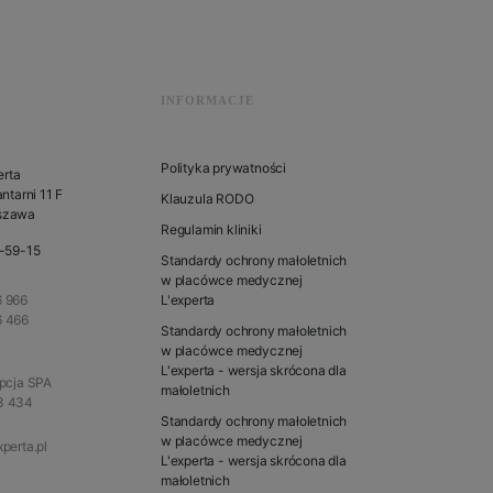
INFORMACJE
Polityka prywatności
erta
ntarni 11 F
Klauzula RODO
szawa
Regulamin kliniki
1-59-15
Standardy ochrony małoletnich
w placówce medycznej
 966
L'experta
6 466
Standardy ochrony małoletnich
w placówce medycznej
L'experta - wersja skrócona dla
epcja SPA
małoletnich
3 434
Standardy ochrony małoletnich
w placówce medycznej
perta.pl
L'experta - wersja skrócona dla
małoletnich