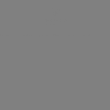
Galeria
Prawdziwe przypadki
Blog
Cennik
Kontakt
aj na blogu L'expe
Tutaj dzielimy się wiedzą o zdrowiu i urodzie