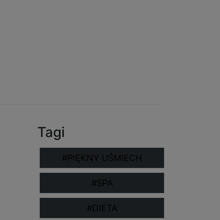
Tagi
#PIĘKNY UŚMIECH
#SPA
#DIETA