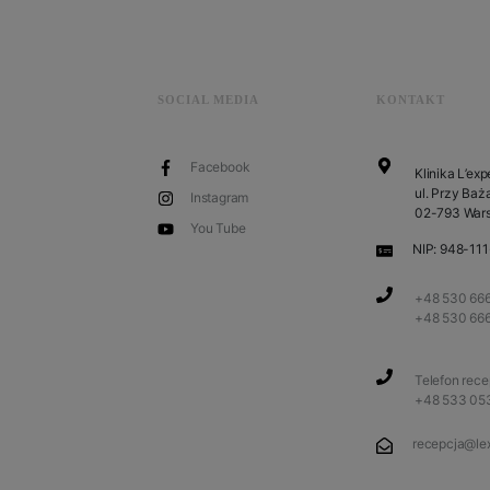
SOCIAL MEDIA
KONTAKT
Facebook
Klinika L’exp
ul. Przy Baża
Instagram
02-793 War
You Tube
NIP: 948-11
+48 530 666
+48 530 66
Telefon rec
+48 533 05
recepcja@lex