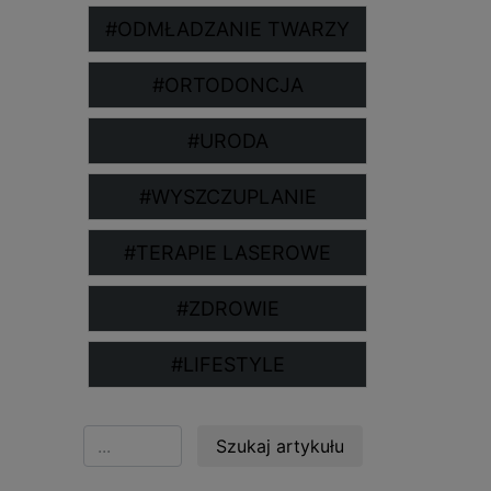
#ODMŁADZANIE TWARZY
#ORTODONCJA
#URODA
#WYSZCZUPLANIE
#TERAPIE LASEROWE
#ZDROWIE
#LIFESTYLE
Szukaj artykułu