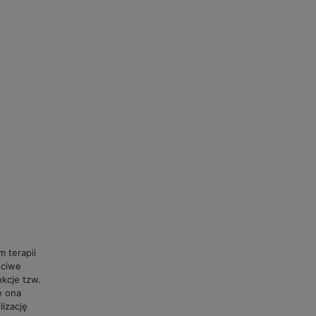
m terapii
ściwe
kcje tzw.
e ona
lizację