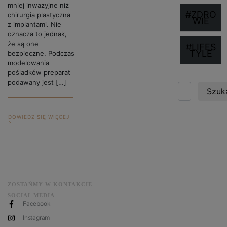
mniej inwazyjne niż
#ZDRO
chirurgia plastyczna
WIE
z implantami. Nie
oznacza to jednak,
że są one
#LIFES
TYLE
bezpieczne. Podczas
modelowania
pośladków preparat
podawany jest […]
Szuka
DOWIEDZ SIĘ WIĘCEJ
>
ZOSTAŃMY W KONTAKCIE
SOCIAL MEDIA
Facebook
Instagram