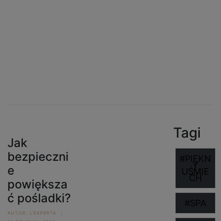
Tutaj dzielimy się wiedzą o zdrowiu i
urodzie.
Tagi
Jak
bezpieczni
#PIĘKN
Y
e
UŚMIE
CH
powiększa
ć pośladki?
#SPA
AUTOR:
L'EXPERTA