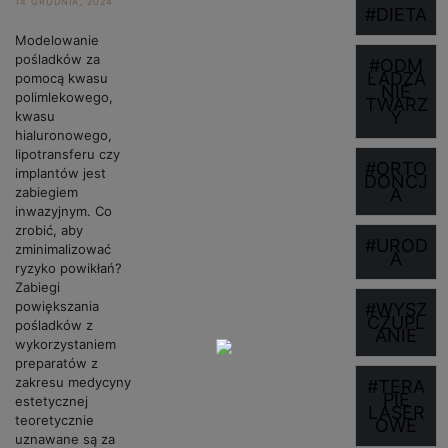
14 GRUDNIA, 2024
#DIETA
Modelowanie
pośladków za
#ODM
ŁADZA
pomocą kwasu
NIE
polimlekowego,
TWARZ
Y
kwasu
hialuronowego,
lipotransferu czy
#ORTO
implantów jest
DONCJ
zabiegiem
A
inwazyjnym. Co
zrobić, aby
#UROD
zminimalizować
A
ryzyko powikłań?
Zabiegi
powiększania
#WYSZ
CZUPL
pośladków z
ANIE
wykorzystaniem
preparatów z
zakresu medycyny
#TERA
PIE
estetycznej
LASER
teoretycznie
OWE
uznawane są za