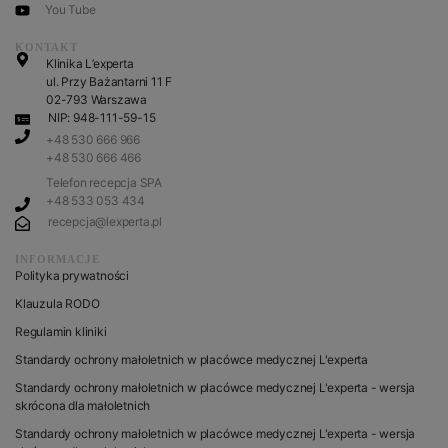
You Tube
KONTAKT
Klinika L’experta
ul. Przy Bażantarni 11 F
02-793 Warszawa
NIP: 948-111-59-15
+48 530 666 966
+48 530 666 466
Telefon recepcja SPA
+48 533 053 434
recepcja@lexperta.pl
INFORMACJE
Polityka prywatności
Klauzula RODO
Regulamin kliniki
Standardy ochrony małoletnich w placówce medycznej L'experta
Standardy ochrony małoletnich w placówce medycznej L'experta - wersja
skrócona dla małoletnich
Standardy ochrony małoletnich w placówce medycznej L'experta - wersja