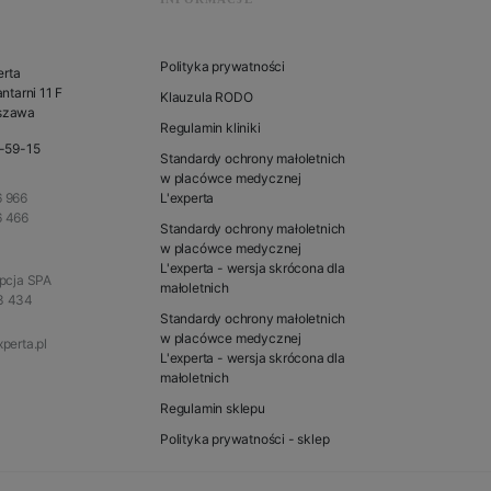
Polityka prywatności
erta
ntarni 11 F
Klauzula RODO
szawa
Regulamin kliniki
1-59-15
Standardy ochrony małoletnich
w placówce medycznej
 966
L'experta
6 466
Standardy ochrony małoletnich
w placówce medycznej
L'experta - wersja skrócona dla
epcja SPA
małoletnich
3 434
Standardy ochrony małoletnich
w placówce medycznej
perta.pl
L'experta - wersja skrócona dla
małoletnich
Regulamin sklepu
Polityka prywatności - sklep