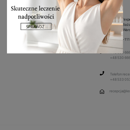
Facebook
Klinika L’exp
ul. Przy Baża
Instagram
02-793 War
You Tube
NIP: 948-11
+48 530 666
+48 530 66
Telefon rec
+48 533 05
recepcja@lex