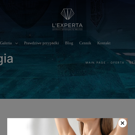
Galeria
Prawdziwe przypadki
Blog
Cennik
Kontakt
gia
MAIN PAGE
-
OFERTA
-
ST
SOCIAL MEDIA
KONTAKT