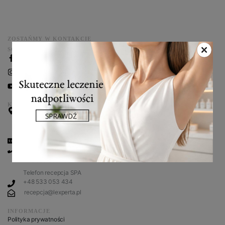
ZOSTAŃMY W KONTAKCIE
SOCIAL MEDIA
Facebook
Instagram
You Tube
KONTAKT
Klinika L’experta
ul. Przy Bażantarni 11 F
02-793 Warszawa
NIP: 948-111-59-15
+48 530 666 966
+48 530 666 466
Telefon recepcja SPA
+48 533 053 434
recepcja@lexperta.pl
INFORMACJE
Polityka prywatności