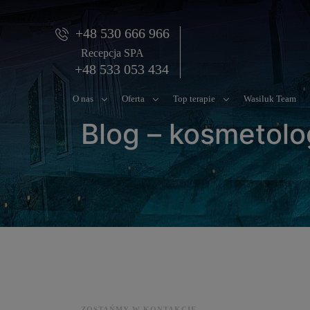
+48 530 666 966
Recepcja SPA
+48 533 053 434
O nas
Oferta
Top terapie
Wasiluk Team
Blog – kosmetolo
ZOSTAŃMY W KONTAKCIE