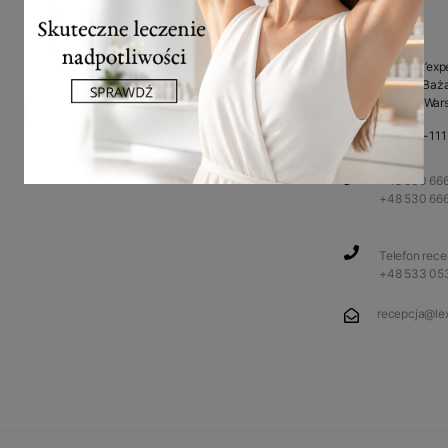
Facebook
Klinika L’exp
ul. Przy Baża
Instagram
02-793 War
You Tube
NIP: 948-11
+48 530 666
+48 530 66
Telefon rec
+48 533 05
recepcja@lex