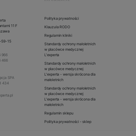
Polityka prywatności
erta
ntarni 11 F
Klauzula RODO
szawa
Regulamin kliniki
1-59-15
Standardy ochrony małoletnich
w placówce medycznej
 966
L'experta
6 466
Standardy ochrony małoletnich
w placówce medycznej
L'experta - wersja skrócona dla
epcja SPA
małoletnich
3 434
Standardy ochrony małoletnich
w placówce medycznej
perta.pl
L'experta - wersja skrócona dla
małoletnich
Regulamin sklepu
Polityka prywatności - sklep