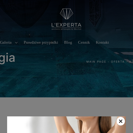
Galeria
Prawdziwe przypadki
Blog
Cennik
Kontakt
gia
MAIN PAGE
-
OFERTA
-
K
SOCIAL MEDIA
KONTAKT