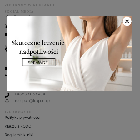
ZOSTAŃMY W KONTAKCIE
SOCIAL MEDIA
Facebook
Instagram
You Tube
KONTAKT
Klinika L’experta
ul. Przy Bażantarni 11 F
02-793 Warszawa
NIP: 948-111-59-15
+48 530 666 966
+48 530 666 466
Telefon recepcja SPA
+48 533 053 434
recepcja@lexperta.pl
INFORMACJE
Polityka prywatności
Klauzula RODO
Regulamin kliniki