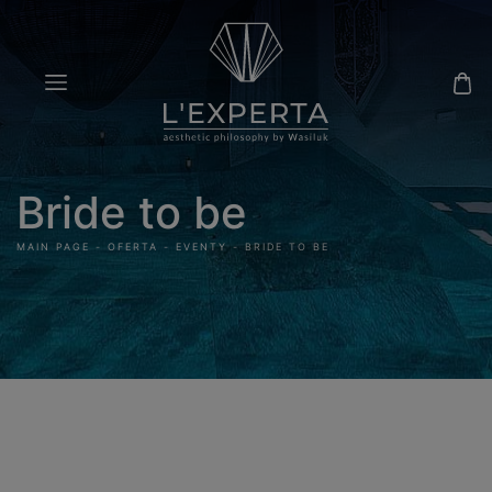
Bride to be
MAIN PAGE
-
OFERTA
-
EVENTY
-
BRIDE TO BE