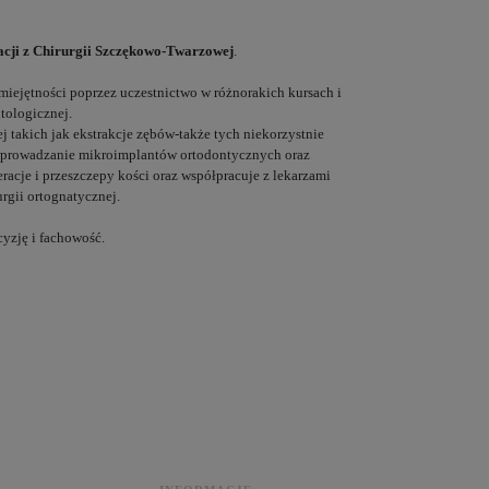
zacji z Chirurgii Szczękowo-Twarzowej
.
miejętności poprzez uczestnictwo w różnorakich kursach i
ntologicznej.
ej takich jak ekstrakcje zębów-także tych niekorzystnie
wprowadzanie mikroimplantów ortodontycznych oraz
cje i przeszczepy kości oraz współpracuje z lekarzami
rgii ortognatycznej.
yzję i fachowość.