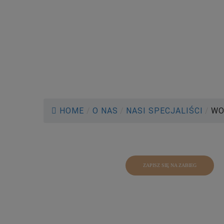
HOME
/
O NAS
/
NASI SPECJALIŚCI
/
WO
ZAPISZ SIĘ NA ZABIEG