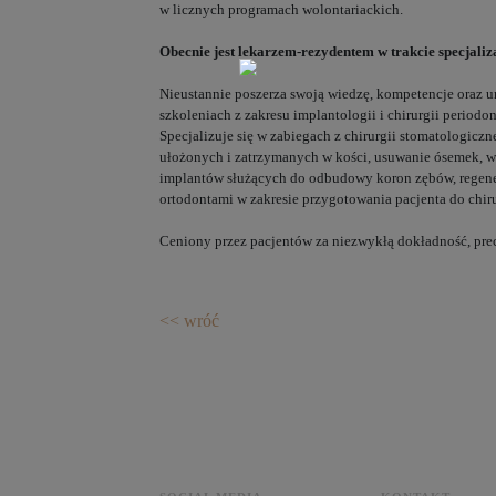
w licznych programach wolontariackich.
Obecnie jest lekarzem-rezydentem w trakcie specjali
Nieustannie poszerza swoją wiedzę, kompetencje oraz u
szkoleniach z zakresu implantologii i chirurgii periodo
Specjalizuje się w zabiegach z chirurgii stomatologiczn
ułożonych i zatrzymanych w kości, usuwanie ósemek, 
implantów służących do odbudowy koron zębów, regenera
ortodontami w zakresie przygotowania pacjenta do chiru
Ceniony przez pacjentów za niezwykłą dokładność, prec
<< wróć