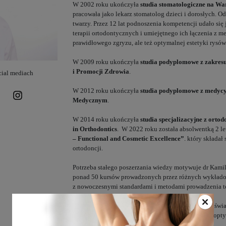
W 2002 roku ukończyła
studia stomatologiczne na W
pracowała jako lekarz stomatolog dzieci i dorosłych. Od
twarzy. Przez 12 lat podnoszenia kompetencji udało się
terapii ortodontycznych i umiejętnego ich łączenia z m
prawidłowego zgryzu, ale też optymalnej estetyki rysów
W 2009 roku ukończyła
studia podyplomowe z zakresu
i Promocji Zdrowia
.
cial mediach
W 2012 roku ukończyła
studia podyplomowe z medycy
Medycznym
.
W 2014 roku ukończyła
studia specjalizacyjne z ortod
in Orthodontics
. W 2022 roku została absolwentką 2 
– Functional and Cosmetic Excellence”
. który składa
ortodoncji.
Potrzeba stałego poszerzania wiedzy motywuje dr Kami
ponad 50 kursów prowadzonych przez różnych wykłado
z nowoczesnymi standardami i metodami prowadzenia ter
Tak szerokie spojrzenie na wszystkie najważniejsze świ
wypracowanie swoich własnych, autorskich metod, opt