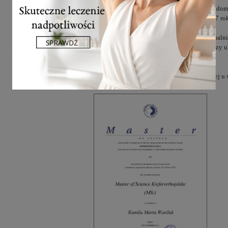
Jej ambicją jest szerzenie wiedzy i zwiększenie świado
Mama Ortodonta
, który prowadzi regularnie od 2017 ro
Swoim pacjentom gwarantuje optymalne i indywidualnie 
najlepszy, naturalny i trwały. Dbając o estetykę twarzy
oszczędzić pacjentowi ekstrakcji zębów.
Dużą wagę przykłada do stworzenia pacjentowi miłej u 