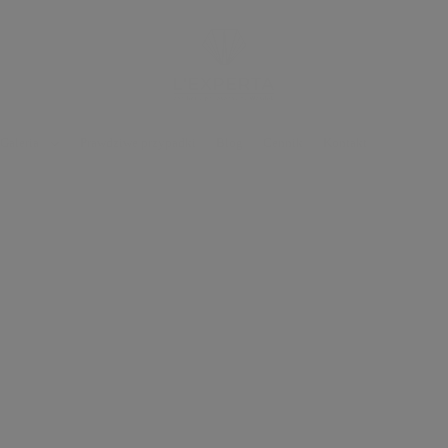
Galeria
Prawdziwe przypadki
Blog
Cennik
Kontakt
 WYGLĄDAĆ I CZUĆ SIĘ NIEZIEMSKO!
aliści