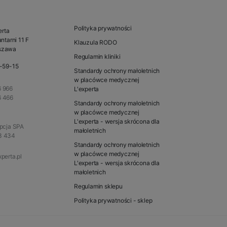
Polityka prywatności
erta
ntarni 11 F
Klauzula RODO
szawa
Regulamin kliniki
1-59-15
Standardy ochrony małoletnich
w placówce medycznej
 966
L'experta
6 466
Standardy ochrony małoletnich
w placówce medycznej
L'experta - wersja skrócona dla
epcja SPA
małoletnich
3 434
Standardy ochrony małoletnich
w placówce medycznej
perta.pl
L'experta - wersja skrócona dla
małoletnich
Regulamin sklepu
Polityka prywatności - sklep