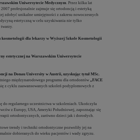
arszawskim Uniwersytecie Medycznym
. Przez kilka lat
 2007 profesjonalnie zajmuje się ortodoncją i estetyką
 jej zdobyć unikalne umiejętności z zakresu nowoczesnych
edycyną estetyczną w celu uzyskiwania nie tylko
 twarzy.
 kosmetologii dla lekarzy w Wyższej Szkole Kosmetologii
ny estetycznej na Warszawskim Uniwersytecie
oncji na Donau University w Austrii, uzyskując tytuł MSc.
letniego międzynarodowego programu dla ortodontów
„FACE
ł się z cyklu zaawansowanych szkoleń podyplomowych z
lę do regularnego uczestnictwa w szkoleniach. Ukończyła
wców z Europy, USA, Ameryki Południowej, zapoznając się
apii ortodontycznych, zarówno dzieci jak i dorosłych.
atowe trendy i techniki ortodontyczne pozwoliły jej na
ymalnie dobieranych do wieku pacjentów i wady zgryzu.