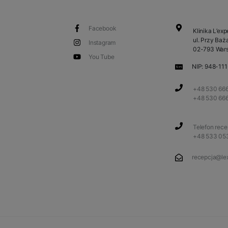
Facebook
Klinika L’exp
ul. Przy Baża
Instagram
02-793 War
You Tube
NIP: 948-11
+48 530 666
+48 530 66
Telefon rec
+48 533 05
recepcja@lex