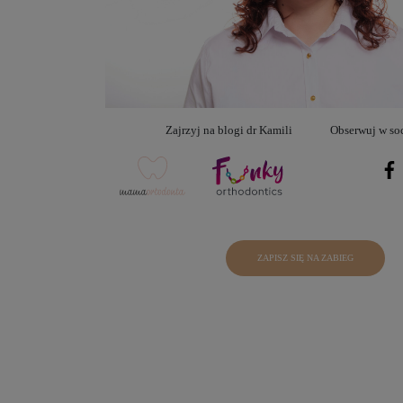
Zajrzyj na blogi dr Kamili
Obserwuj w so
ZAPISZ SIĘ NA ZABIEG