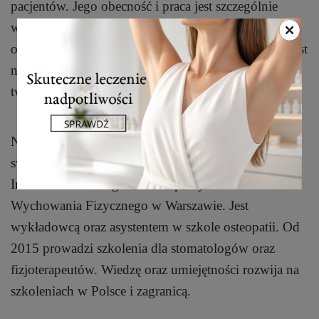
pacjentów. Jego obecność i praca jest szczególnie
ważna dla naszego zespołu stomatologów i
ortodontów, dla których prawidłowa postawa ciała jest
nierozerwalnie połączona z funkcjonowaniem
twarzoczaszki i wpływa na stan zgryzu.
Nasz nowy fizjoterapeuta jest pawiowym pasjonatem
swojego zawodu. Jest absolwentem Flanders
International College of Osteopathy oraz Akademii
Wychowania Fizycznego w Warszawie. Jest
wykładowcą oraz asystentem w szkole osteopatii. Od
2015 prowadzi szkolenia dla stomatologów oraz
fizjoterapeutów. Wiedzę oraz umiejętności rozwija na
szkoleniach w Polsce i zagranicą.