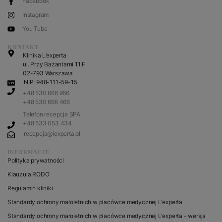
Facebook
Instagram
You Tube
KONTAKT
Klinika L’experta
ul. Przy Bażantarni 11 F
02-793 Warszawa
NIP: 948-111-59-15
+48 530 666 966
+48 530 666 466
Telefon recepcja SPA
+48 533 053 434
recepcja@lexperta.pl
INFORMACJE
Polityka prywatności
Klauzula RODO
Regulamin kliniki
Standardy ochrony małoletnich w placówce medycznej L'experta
Standardy ochrony małoletnich w placówce medycznej L'experta - wersja