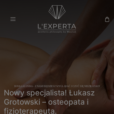
BOSKA KLINIKA - Z NAMI BĘDZIESZ WYGLĄDAĆ I CZUĆ SIĘ NIEZIEMSKO!
Nowy specjalista! Łukasz
Grotowski – osteopata i
fizjoterapeuta.