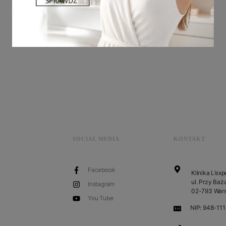
SOCIAL MEDIA
KONTAKT
Facebook
Klinika L’exp
ul. Przy Baża
Instagram
02-793 War
You Tube
NIP: 948-11