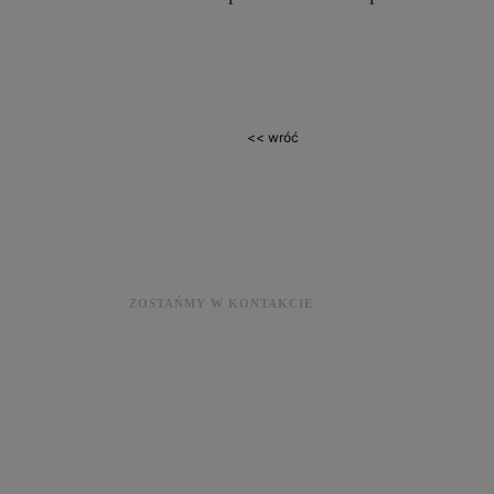
<< wróć
ZOSTAŃMY W KONTAKCIE