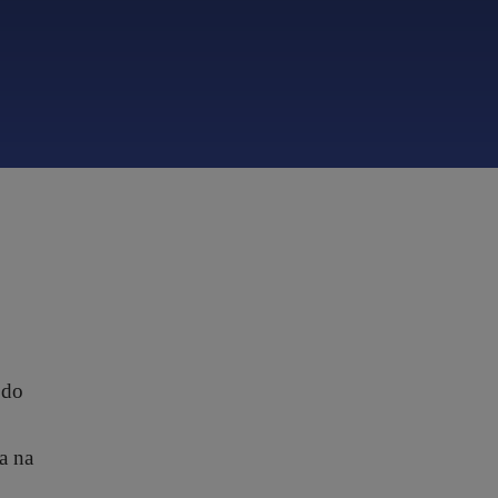
 do
a na