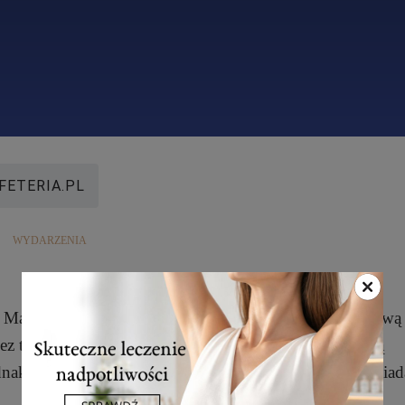
FETERIA.PL
WYDARZENIA
r Marek Wasiluk wprowadził radiofrekwencję mikroigłową
zez ten czas metoda zyskała szerokie zastosowanie i dużą
dnak swój początek miała właśnie u niego o czym opowiad