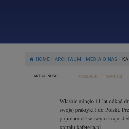
HOME
/
ARCHIWUM
/
MEDIA O NAS
/
KA
AKTUALNOŚCI:
PROMOCJE
NOWOŚCI
Właśnie minęło 11 lat odkąd d
swojej praktyki i do Polski. Pr
popularność w całym kraju. Je
portalu kafeteria.pl