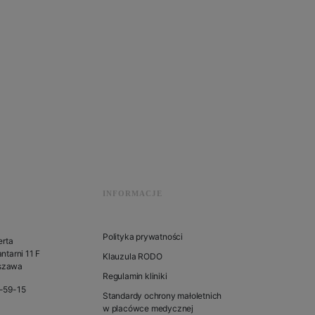
INFORMACJE
Polityka prywatności
erta
ntarni 11 F
Klauzula RODO
szawa
Regulamin kliniki
1-59-15
Standardy ochrony małoletnich
w placówce medycznej