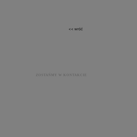
<< wróć
ZOSTAŃMY W KONTAKCIE