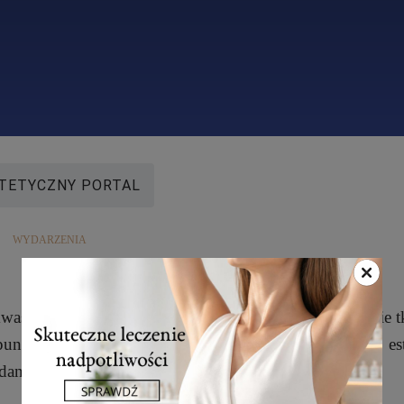
TETYCZNY PORTAL
WYDARZENIA
wasu polimlekowego jest przede wszystkim wypełnienie t
 punktu widzenia współczesnej, nowoczesnej medycyny est
nia jest ciało.