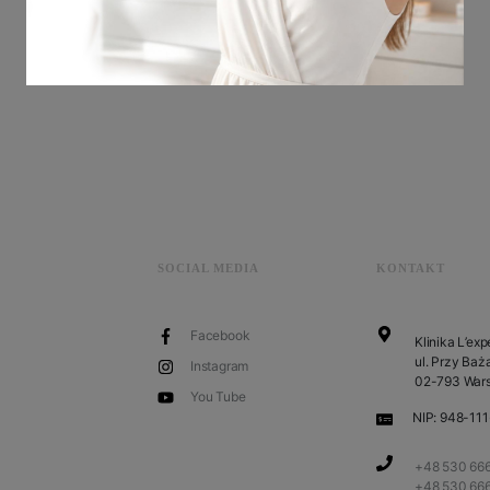
SOCIAL MEDIA
KONTAKT
Facebook
Klinika L’exp
ul. Przy Baża
Instagram
02-793 War
You Tube
NIP: 948-11
+48 530 666
+48 530 66