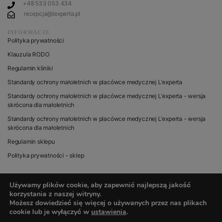
+48 533 053 434
recepcja@lexperta.pl
INFORMACJE
Polityka prywatności
Klauzula RODO
Regulamin kliniki
Standardy ochrony małoletnich w placówce medycznej L'experta
Standardy ochrony małoletnich w placówce medycznej L'experta - wersja
skrócona dla małoletnich
Standardy ochrony małoletnich w placówce medycznej L'experta - wersja
skrócona dla małoletnich
Regulamin sklepu
Polityka prywatności - sklep
Używamy plików cookie, aby zapewnić najlepszą jakość
korzystania z naszej witryny.
© 2020 wszystkie prawa zastrzeżone dla L’experta
Możesz dowiedzieć się więcej o używanych przez nas plikach
cookie lub je wyłączyć w
ustawienia
.