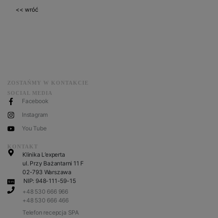
<< wróć
ZOSTAŃMY W KONTAKCIE
SOCIAL MEDIA
Facebook
Instagram
You Tube
KONTAKT
Klinika L’experta
ul. Przy Bażantarni 11 F
02-793 Warszawa
NIP: 948-111-59-15
+48 530 666 966
+48 530 666 466
Telefon recepcja SPA