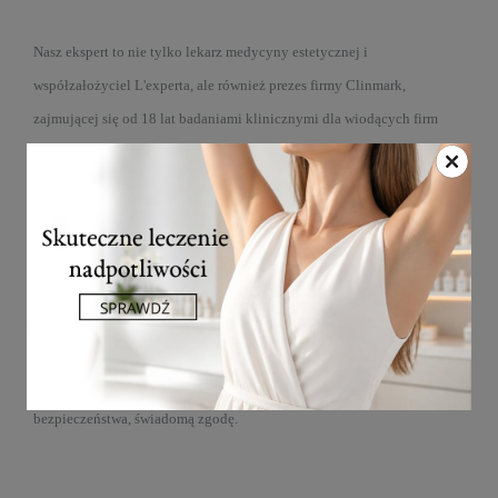
Nasz ekspert to nie tylko lekarz medycyny estetycznej i
współzałożyciel L'experta, ale również prezes firmy Clinmark,
zajmującej się od 18 lat badaniami klinicznymi dla wiodących firm
farmaceutycznych na całym świecie.
Celem szkolenia było zaprezentowanie kluczowych zagadnień
związanych ze światowymi standardami prowadzenia badań
klinicznych, wytycznymi dobrej praktyki klinicznej. Warsztaty
składały się z kompleksowego przeglądu ICH-GCP z naciskiem na
etykę, ochronę uczestników badań, jakość, raportowanie
bezpieczeństwa, świadomą zgodę.