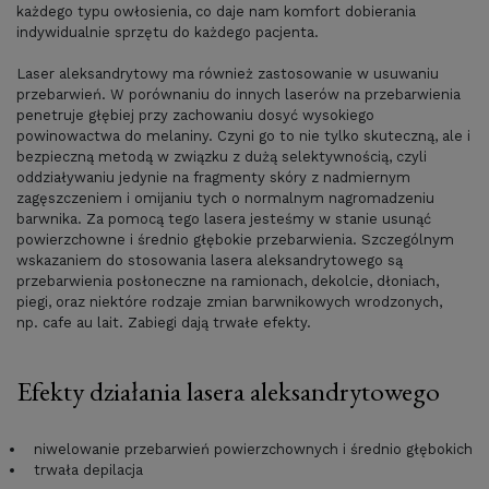
każdego typu owłosienia, co daje nam komfort dobierania
indywidualnie sprzętu do każdego pacjenta.
Laser aleksandrytowy ma również zastosowanie w usuwaniu
przebarwień. W porównaniu do innych laserów na przebarwienia
penetruje głębiej przy zachowaniu dosyć wysokiego
powinowactwa do melaniny. Czyni go to nie tylko skuteczną, ale i
bezpieczną metodą w związku z dużą selektywnością, czyli
oddziaływaniu jedynie na fragmenty skóry z nadmiernym
zagęszczeniem i omijaniu tych o normalnym nagromadzeniu
barwnika. Za pomocą tego lasera jesteśmy w stanie usunąć
powierzchowne i średnio głębokie przebarwienia. Szczególnym
wskazaniem do stosowania lasera aleksandrytowego są
przebarwienia posłoneczne na ramionach, dekolcie, dłoniach,
piegi, oraz niektóre rodzaje zmian barwnikowych wrodzonych,
np. cafe au lait. Zabiegi dają trwałe efekty.
Efekty działania lasera aleksandrytowego
niwelowanie przebarwień powierzchownych i średnio głębokich
trwała depilacja