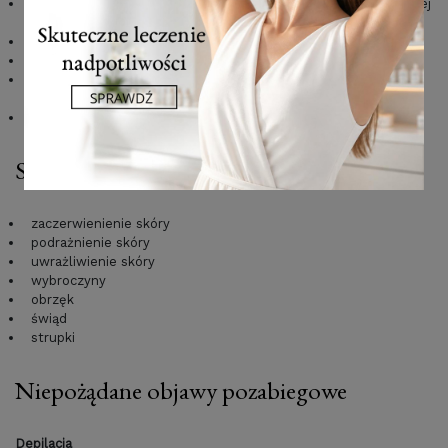
do 7 dni po zabiegu należy unikać kąpieli w mocno chlorowanej
wodzie i korzystania z sauny
nie wolno opalać skóry minimum 30 dni po zabiegu
należy stosować kremy przeciwsłoneczne SPF30, SPF50+
należy aplikować na skórę po zabiegu zalecane łagodzące
preparaty
należy natłuszczać skórę w celu jej szybszej regeneracji
Spodziewane objawy pozabiegowe
zaczerwienienie skóry
podrażnienie skóry
uwrażliwienie skóry
wybroczyny
obrzęk
świąd
strupki
Niepożądane objawy pozabiegowe
Depilacja