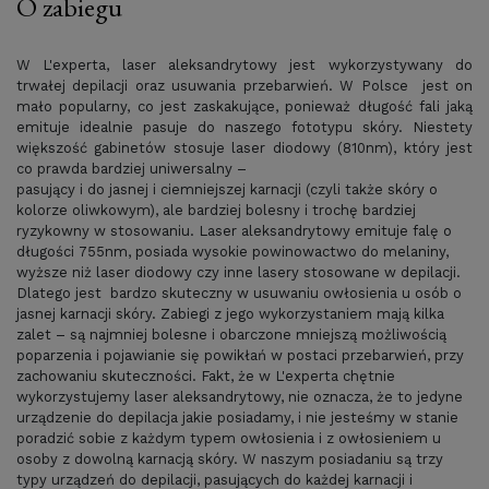
O zabiegu
W L'experta, laser aleksandrytowy jest wykorzystywany do
trwałej depilacji oraz usuwania przebarwień. W Polsce jest on
mało popularny, co jest zaskakujące, ponieważ długość fali jaką
emituje idealnie pasuje do naszego fototypu skóry. Niestety
większość gabinetów stosuje laser diodowy (810nm), który jest
co prawda bardziej uniwersalny –
pasujący i do jasnej i ciemniejszej karnacji (czyli także skóry o
kolorze oliwkowym), ale bardziej bolesny i trochę bardziej
ryzykowny w stosowaniu. Laser aleksandrytowy emituje falę o
długości 755nm, posiada wysokie powinowactwo do melaniny,
wyższe niż laser diodowy czy inne lasery stosowane w depilacji.
Dlatego jest bardzo skuteczny w usuwaniu owłosienia u osób o
jasnej karnacji skóry. Zabiegi z jego wykorzystaniem mają kilka
zalet – są najmniej bolesne i obarczone mniejszą możliwością
poparzenia i pojawianie się powikłań w postaci przebarwień, przy
zachowaniu skuteczności. Fakt, że w L'experta chętnie
wykorzystujemy laser aleksandrytowy, nie oznacza, że to jedyne
urządzenie do depilacja jakie posiadamy, i nie jesteśmy w stanie
poradzić sobie z każdym typem owłosienia i z owłosieniem u
osoby z dowolną karnacją skóry. W naszym posiadaniu są trzy
typy urządzeń do depilacji, pasujących do każdej karnacji i