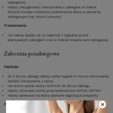
zabiegowej
należy zrezygnować z korzystania z zabiegów, w trakcie
których istnieje możliwość podrażnienia skóry w obszarze
zabiegowym (np. innych laserów)
Przebarwienia
nie należy opalać się co najmniej 4 tygodnie przed
planowanym zabiegiem oraz w trakcie trwania serii zabiegowej
Zalecenia pozabiegowe
Depilacja
do 3 dni po zabiegu należy unikać kąpieli w mocno chlorowanej
wodzie i korzystania z sauny
nie wolno opalać skóry minimum 30 dni po zabiegu
należy stosować kremy przeciwsłoneczne SPF30, SPF50+
należy aplikować na skórę zalecane łagodzące preparaty
Przebarwienia