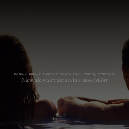
BOSKA KLINIKA - Z NAMI BĘDZIESZ WYGLĄDAĆ I CZUĆ SIĘ NIEZIEMSKO!
Niewłaściwa struktura lub jakość skóry